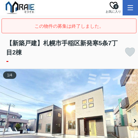
0
お気に入り
この物件の募集は終了しました。
【新築戸建】札幌市手稲区新発寒5条7丁
目2棟
-
1
/
4