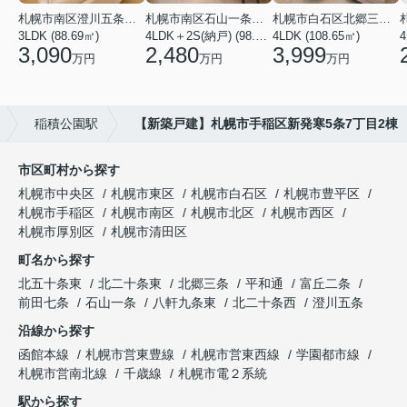
札幌市南区澄川五条１２丁目
札幌市南区石山一条１丁目
札幌市白石区北郷三条３丁目
3LDK (88.69㎡)
4LDK＋2S(納戸) (98.81㎡)
4LDK (108.65㎡)
3,090
2,480
3,999
万円
万円
万円
稲積公園駅
【新築戸建】札幌市手稲区新発寒5条7丁目2棟
市区町村から探す
札幌市中央区
札幌市東区
札幌市白石区
札幌市豊平区
札幌市手稲区
札幌市南区
札幌市北区
札幌市西区
札幌市厚別区
札幌市清田区
町名から探す
北五十条東
北二十条東
北郷三条
平和通
富丘二条
前田七条
石山一条
八軒九条東
北二十条西
澄川五条
沿線から探す
函館本線
札幌市営東豊線
札幌市営東西線
学園都市線
札幌市営南北線
千歳線
札幌市電２系統
駅から探す