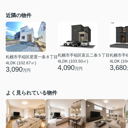
近隣の物件
札幌市手稲区富丘二条５丁目
札幌市手
札幌市手稲区星置一条８丁目
4LDK (103.50㎡)
4LDK (10
4LDK (102.67㎡)
4,090
3,680
3,090
万円
万円
よく見られている物件