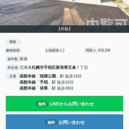
【外観】
-
価格
-
-(-)
4SLDK
建物面積
土地面積
間取り
新築
築年数
北海道
札幌市手稲区
新発寒五条
７丁目
所在地
函館本線
「
稲積公園
」駅 徒歩19分
交通
函館本線
「
手稲
」駅 徒歩33分
函館本線
「
発寒
」駅 徒歩38分
LINEからお問い合わせ
無料
お問い合わせ
無料