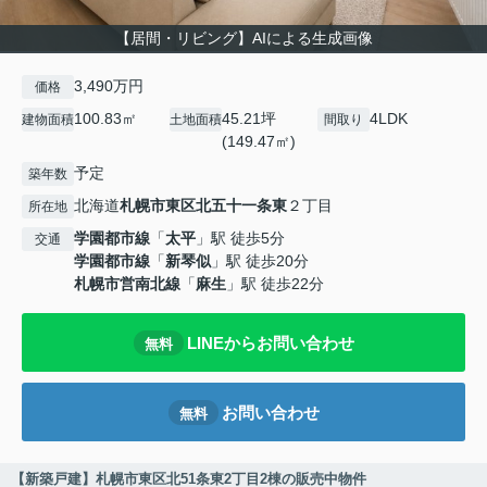
【居間・リビング】AIによる生成画像
3,490万円
価格
100.83㎡
45.21坪
4LDK
建物面積
土地面積
間取り
(149.47㎡)
予定
築年数
北海道
札幌市東区
北五十一条東
２丁目
所在地
学園都市線
「
太平
」駅 徒歩5分
交通
学園都市線
「
新琴似
」駅 徒歩20分
札幌市営南北線
「
麻生
」駅 徒歩22分
LINEからお問い合わせ
無料
お問い合わせ
無料
【新築戸建】札幌市東区北51条東2丁目2棟の販売中物件