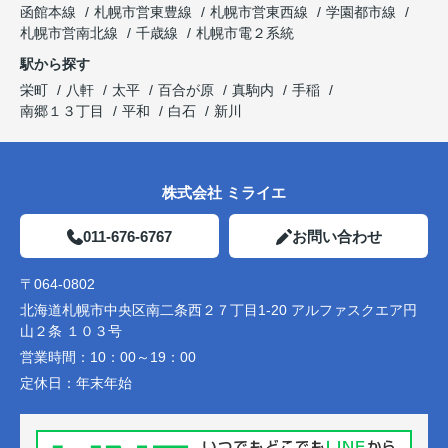
函館本線
札幌市営東豊線
札幌市営東西線
学園都市線
札幌市営南北線
千歳線
札幌市電２系統
駅から探す
栄町
八軒
太平
百合が原
真駒内
手稲
南郷１３丁目
平和
白石
新川
株式会社 ミライエ
011-676-6767
お問い合わせ
〒064-0802
北海道札幌市中央区南二条西２７丁目1-20 アルファスクエア円
山２条 １０３号
営業時間：
10：00～19：00
定休日：
年末年始