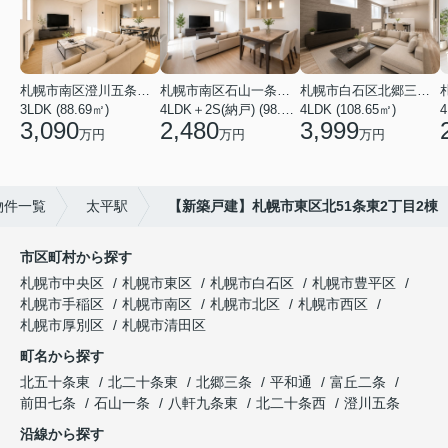
札幌市南区澄川五条１２丁目
札幌市南区石山一条１丁目
札幌市白石区北郷三条３丁目
3LDK (88.69㎡)
4LDK＋2S(納戸) (98.81㎡)
4LDK (108.65㎡)
3,090
2,480
3,999
万円
万円
万円
物件一覧
太平駅
【新築戸建】札幌市東区北51条東2丁目2棟
市区町村から探す
札幌市中央区
札幌市東区
札幌市白石区
札幌市豊平区
札幌市手稲区
札幌市南区
札幌市北区
札幌市西区
札幌市厚別区
札幌市清田区
町名から探す
北五十条東
北二十条東
北郷三条
平和通
富丘二条
前田七条
石山一条
八軒九条東
北二十条西
澄川五条
沿線から探す