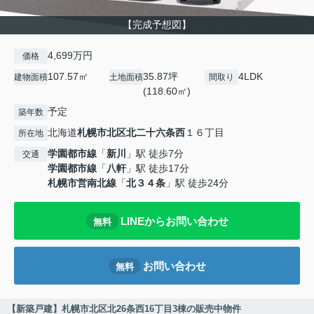
【完成予想図】
4,699万円
価格
107.57㎡
35.87坪
4LDK
建物面積
土地面積
間取り
(118.60㎡)
予定
築年数
北海道
札幌市北区
北二十六条西
１６丁目
所在地
学園都市線
「
新川
」駅 徒歩7分
交通
学園都市線
「
八軒
」駅 徒歩17分
札幌市営南北線
「
北３４条
」駅 徒歩24分
LINEからお問い合わせ
無料
お問い合わせ
無料
【新築戸建】札幌市北区北26条西16丁目3棟の販売中物件