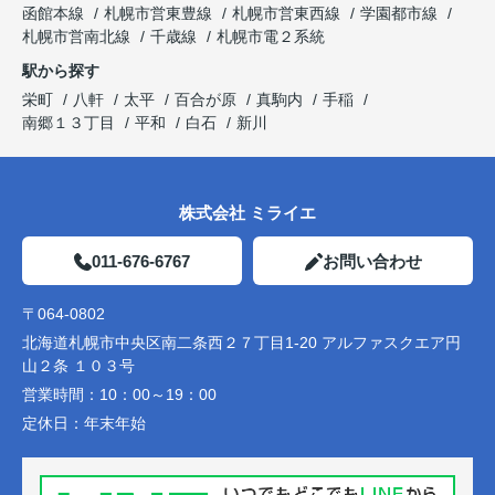
函館本線
札幌市営東豊線
札幌市営東西線
学園都市線
札幌市営南北線
千歳線
札幌市電２系統
駅から探す
栄町
八軒
太平
百合が原
真駒内
手稲
南郷１３丁目
平和
白石
新川
株式会社 ミライエ
011-676-6767
お問い合わせ
〒064-0802
北海道札幌市中央区南二条西２７丁目1-20 アルファスクエア円
山２条 １０３号
営業時間：
10：00～19：00
定休日：
年末年始