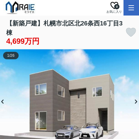
0
お気に入り
【新築戸建】札幌市北区北26条西16丁目3
棟
4,699万円
1
/
26