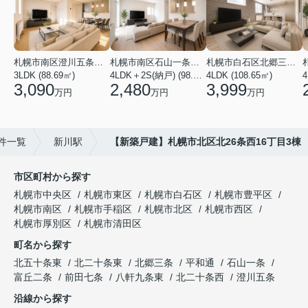
札幌市南区澄川五条１２丁目
札幌市南区石山一条１丁目
札幌市白石区北郷三条３丁目
3LDK (88.69㎡)
4LDK＋2S(納戸) (98.81㎡)
4LDK (108.65㎡)
4
3,090
2,480
3,999
万円
万円
万円
件一覧
新川駅
【新築戸建】札幌市北区北26条西16丁目3棟
市区町村から探す
札幌市中央区
札幌市東区
札幌市白石区
札幌市豊平区
札幌市南区
札幌市手稲区
札幌市北区
札幌市西区
札幌市厚別区
札幌市清田区
町名から探す
北五十条東
北二十条東
北郷三条
平和通
石山一条
富丘二条
前田七条
八軒九条東
北二十条西
澄川五条
沿線から探す