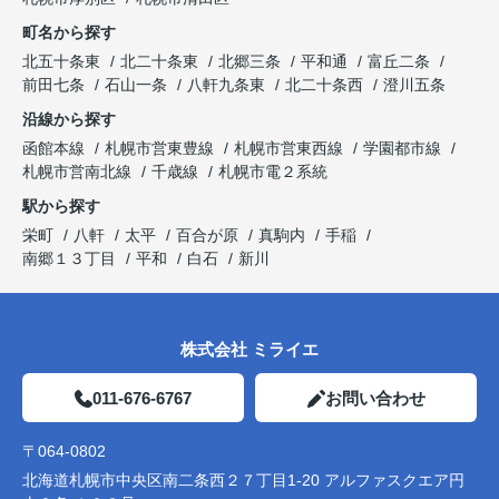
町名から探す
北五十条東
北二十条東
北郷三条
平和通
富丘二条
前田七条
石山一条
八軒九条東
北二十条西
澄川五条
沿線から探す
函館本線
札幌市営東豊線
札幌市営東西線
学園都市線
札幌市営南北線
千歳線
札幌市電２系統
駅から探す
栄町
八軒
太平
百合が原
真駒内
手稲
南郷１３丁目
平和
白石
新川
株式会社 ミライエ
011-676-6767
お問い合わせ
〒064-0802
北海道札幌市中央区南二条西２７丁目1-20 アルファスクエア円