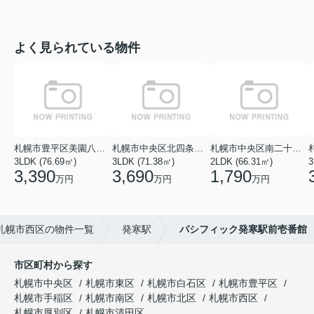
よく見られている物件
札幌市豊平区美園八条１丁目
札幌市中央区北四条西１８丁目
札幌市中央区南二十七条西１１丁目
3LDK (76.69㎡)
3LDK (71.38㎡)
2LDK (66.31㎡)
3
3,390
3,690
1,790
万円
万円
万円
札幌市西区の物件一覧
発寒駅
パシフィック発寒駅前壱番館
市区町村から探す
札幌市中央区
札幌市東区
札幌市白石区
札幌市豊平区
札幌市手稲区
札幌市南区
札幌市北区
札幌市西区
札幌市厚別区
札幌市清田区