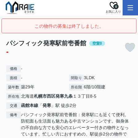
0
お気に入り
この物件の募集は終了しました。
パシフィック発寒駅前壱番館
空室0
-
-
価格
-
3LDK
面積
間取り
築29年
6階/10階建
築年数
所在階
北海道
札幌市西区
発寒九条
１３丁目8-5
所在地
函館本線
「
発寒
」駅 徒歩2分
交通
パシフィック発寒駅前壱番館：発寒駅にも近くて便利。
備考
防犯面も生活面も魅力ある中古マンションです。御身体
の不自由な方でも安心のエレベーター付きの物件となっ
ています。忙しい方におすすめの、駅徒歩2分の物件で