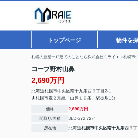
トップページ
物件を
札幌の新築一戸建てのことなら株式会社ミライエ
札幌市
コープ野村山鼻
2,690万円
北海道
札幌市中央区
南十九条西
６丁目2-1
札幌市電２系統「山鼻１９条」駅徒歩1分
2,690万円
価格
3LDK/72.72㎡
間取り/面積
北海道
札幌市中央区
南十九条西
６丁
所在地