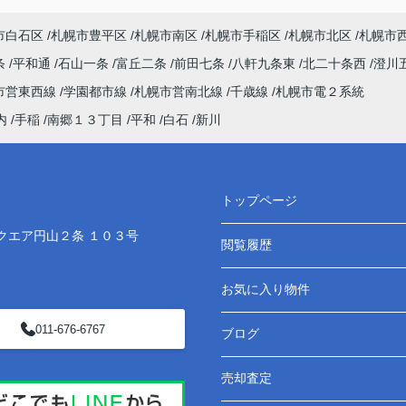
市白石区
札幌市豊平区
札幌市南区
札幌市手稲区
札幌市北区
札幌市
条
平和通
石山一条
富丘二条
前田七条
八軒九条東
北二十条西
澄川
市営東西線
学園都市線
札幌市営南北線
千歳線
札幌市電２系統
内
手稲
南郷１３丁目
平和
白石
新川
トップページ
クエア円山２条 １０３号
閲覧履歴
お気に入り物件
011-676-6767
ブログ
売却査定