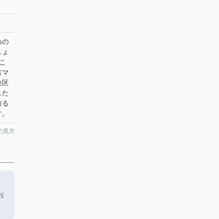
めの
しょ
こ
古マ
央区
した
誇る
す。
の見方
お