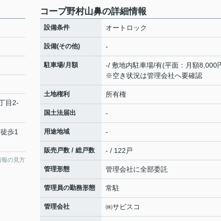
コープ野村山鼻の詳細情報
設備条件
オートロック
設備(その他)
-
駐車場/月額
-/ 敷地内駐車場/有(平面：月額8,000
※空き状況は管理会社へ要確認
土地権利
所有権
丁目2-
国土法届出
-
 徒歩1
用途地域
-
販売戸数 / 総戸数
- / 122戸
情報の見方
管理形態
管理会社に全部委託
管理員の勤務形態
常駐
管理会社
㈱サビスコ