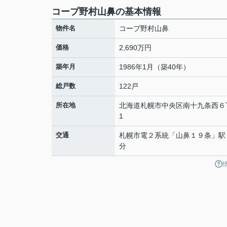
コープ野村山鼻の基本情報
物件名
コープ野村山鼻
価格
2,690万円
築年月
1986年1月（築40年）
総戸数
122戸
所在地
北海道
札幌市中央区
南十九条西
６
1
交通
札幌市電２系統
「
山鼻１９条
」駅
分