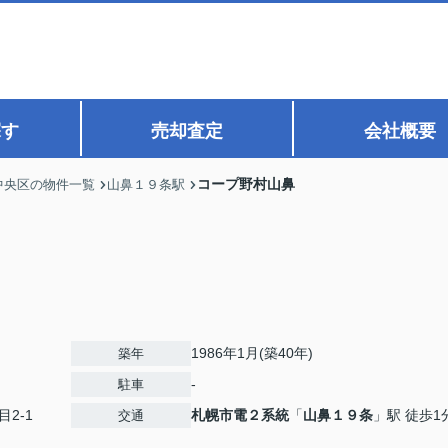
探す
売却査定
会社概要
コープ野村山鼻
中央区の物件一覧
山鼻１９条駅
1986年1月(築40年)
築年
-
駐車
目2-1
札幌市電２系統
「
山鼻１９条
」駅 徒歩1
交通