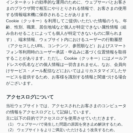
インターネットの効率的な運用のために、ウェブサーバとお客さ
まのブラウザ間で相互にやりとりされる情報で、お客さまの使用
する情報端末機に保存されることがあります。
Cookie（クッキー）を利用してご提供いただいた情報のうち、年
齢、性別、職業、居住地域など個人が特定できない属性情報（組
み合わせることによっても個人が特定できないものに限られま
す）、端末情報、ウェブサイト内におけるユーザーの行動履歴
（アクセスしたURL、コンテンツ、参照順など）およびスマート
フォン等利用時のユーザー承諾・申込みに基づく位置情報を取得
することがあります。ただし、Cookie（クッキー）にはメールア
ドレスや氏名などの個人情報は一切含まれません。なお、会員向
けサービス・メール配信などにおいてはよりカスタマイズしたサ
ービスを提供するため、お客様を識別する情報と関連づける場合
がございます。
アクセスログについて
当社ウェブサイトでは、アクセスされたお客さまのコンピュータ
の情報をアクセスログとして記録しています。
主に以下の目的でアクセスログを使用させていただきます。
（1） ウェブサーバで発生した問題の原因を突き止め解決するため。
（2） ウェブサイトをよりご満足いただけるよう改良するため。