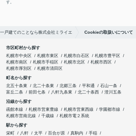
す。
一戸建てのことなら株式会社ミライエ
Cookieの取扱いについて
市区町村から探す
札幌市中央区
札幌市東区
札幌市白石区
札幌市豊平区
札幌市南区
札幌市手稲区
札幌市北区
札幌市西区
札幌市厚別区
札幌市清田区
町名から探す
北五十条東
北二十条東
北郷三条
平和通
石山一条
富丘二条
前田七条
八軒九条東
北二十条西
澄川五条
沿線から探す
函館本線
札幌市営東豊線
札幌市営東西線
学園都市線
札幌市営南北線
千歳線
札幌市電２系統
駅から探す
栄町
八軒
太平
百合が原
真駒内
手稲