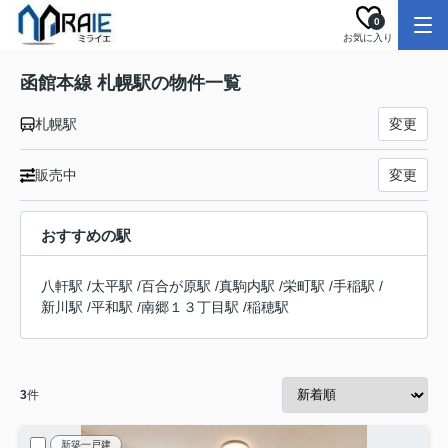
0
お気に入り
函館本線 札幌駅の物件一覧
札幌駅
変更
販売中
変更
おすすめの駅
八軒駅
/
太平駅
/
百合が原駅
/
真駒内駅
/
栄町駅
/
手稲駅
/
新川駅
/
平和駅
/
南郷１３丁目駅
/
稲穂駅
3
件
新築一戸建