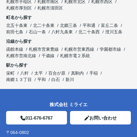
札幌市手稲区
札幌市南区
札幌市北区
札幌市西区
札幌市厚別区
札幌市清田区
町名から探す
北五十条東
北二十条東
北郷三条
平和通
富丘二条
前田七条
石山一条
八軒九条東
北二十条西
澄川五条
沿線から探す
函館本線
札幌市営東豊線
札幌市営東西線
学園都市線
札幌市営南北線
千歳線
札幌市電２系統
駅から探す
栄町
八軒
太平
百合が原
真駒内
手稲
南郷１３丁目
平和
白石
新川
株式会社 ミライエ
011-676-6767
お問い合わせ
〒064-0802