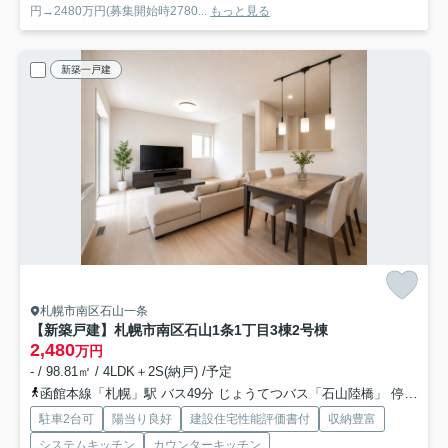
円→2480万円(募集開始時2780...
もっと見る
新築一戸建
札幌市南区石山一条
【新築戸建】札幌市南区石山1条1丁目3棟
2号棟
2,480
万円
- / 98.81㎡ / 4LDK＋2S(納戸) /予定
函館本線「札幌」駅 バス49分 じょうてつバス「石山陸橋」 停歩5分
駐車2台可
陽当り良好
建設住宅性能評価書付
収納豊富
システムキッチン
カウンターキッチン