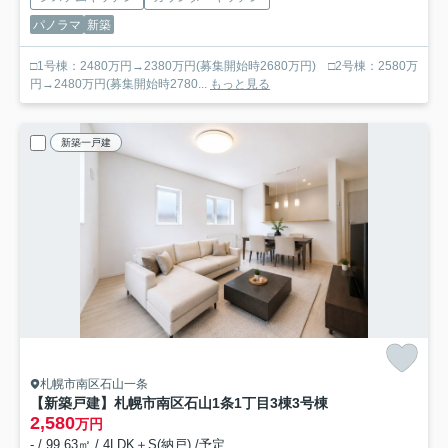
パノラマ
新築
□1号棟：2480万円→2380万円(募集開始時2680万円) □2号棟：2580万
円→2480万円(募集開始時2780...
もっと見る
新築一戸建
札幌市南区石山一条
【新築戸建】札幌市南区石山1条1丁目3棟
3号棟
2,580
万円
- / 99.63㎡ / 4LDK＋S(納戸) /予定