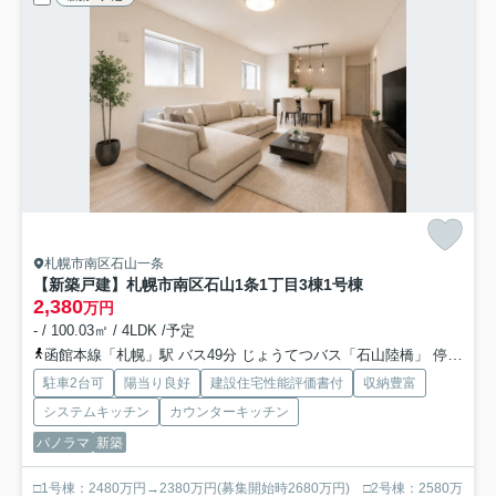
札幌市南区石山一条
【新築戸建】札幌市南区石山1条1丁目3棟
1号棟
2,380
万円
- / 100.03㎡ / 4LDK /予定
函館本線「札幌」駅 バス49分 じょうてつバス「石山陸橋」 停歩5分
駐車2台可
陽当り良好
建設住宅性能評価書付
収納豊富
システムキッチン
カウンターキッチン
パノラマ
新築
□1号棟：2480万円→2380万円(募集開始時2680万円) □2号棟：2580万