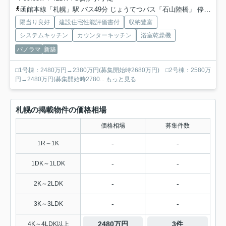
函館本線「札幌」駅 バス49分 じょうてつバス「石山陸橋」 停歩5分
陽当り良好
建設住宅性能評価書付
収納豊富
システムキッチン
カウンターキッチン
浴室乾燥機
パノラマ
新築
□1号棟：2480万円→2380万円(募集開始時2680万円) □2号棟：2580万
円→2480万円(募集開始時2780...
もっと見る
札幌の掲載物件の価格相場
価格相場
募集件数
-
-
1R～1K
-
-
1DK～1LDK
-
-
2K～2LDK
-
-
3K～3LDK
2480万円
3件
4K～4LDK以上