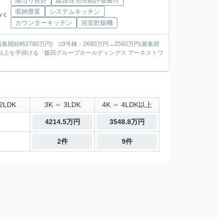
陽当り良好
建設住宅性能評価書付
収納豊富
システムキッチン
つバ
カウンターキッチン
浴室乾燥機
募集開始時2780万円) □3号棟：2680万円→2580万円(募集開
2LDK
3K ～ 3LDK
4K ～ 4LDK以上
4214.5万円
3548.8万円
2件
9件