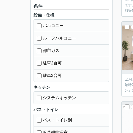
です。 ■「飯田グループホールディングス タクトホーム」の施工物件です。 ■設計・建設住宅性能評価
条件
熱等
設備・仕様
バルコニー
ルーフバルコニー
都市ガス
駐車2台可
駐車3台可
□1号
始時2880万
キッチン
ン」
システムキッチン
バス・トイレ
バス・トイレ別
追焚機能浴室