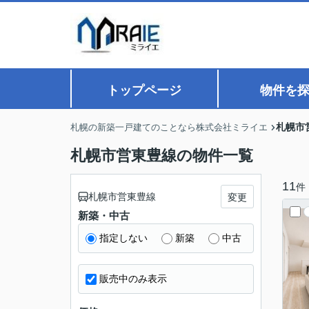
トップページ
物件を
札幌市
札幌の新築一戸建てのことなら株式会社ミライエ
札幌市営東豊線の物件一覧
11
件
札幌市営東豊線
変更
新築・中古
指定しない
新築
中古
販売中のみ表示