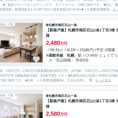
号棟：4130万円 □2号棟：3880万円 □3号棟：3880万円 □4号棟：3830万円 
書取得：住宅の性能を第三者機関が評価、断
性能等級・耐震等級含む5分野7項目で最高等級(ZEH水準) ■ベタ基礎(基礎断熱...
も
新築一戸建
札幌市南区
石山一条
【新築戸建】札幌市南区石山1条1丁目3棟 
棟
2,480
万円
- / 98.81㎡ / 4LDK＋2S(納戸) /予定 /2階建
函館本線
「
札幌
」駅 バス49分 じょうて
ス「石山陸橋」 停歩5分
棟：2480万円→2380万円(募集開始時2680万円) □2号棟：2580万円→2480万円(
円)【価格相談可能】【内覧可能】です！ ■札幌市内及び近郊で年間約100棟以上を手掛ける「飯田グループホールディングス アーネストワ
の施工物件です。 ■全棟「ベタ基礎(基礎断熱)」工法を採用し、優...
もっと見る
新築一戸建
札幌市南区
石山一条
【新築戸建】札幌市南区石山1条1丁目3棟 
棟
2,580
万円