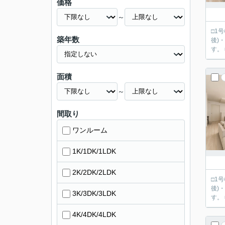
価格
～
□1号
築年数
後)・長
す。
面積
～
間取り
ワンルーム
1K/1DK/1LDK
2K/2DK/2LDK
□1号
後)・長
3K/3DK/3LDK
す。
4K/4DK/4LDK