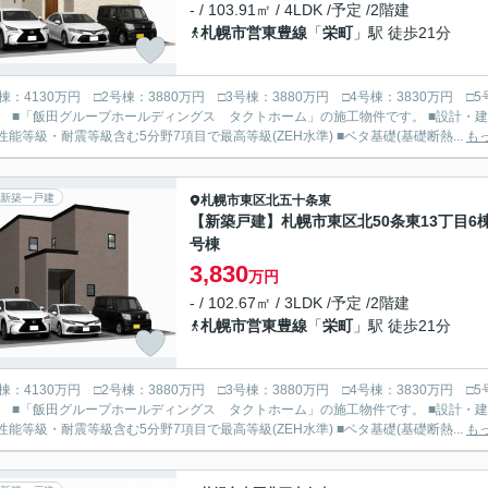
- / 103.91㎡ / 4LDK /予定 /2階建
札幌市営東豊線
「
栄町
」駅 徒歩21分
号棟：4130万円 □2号棟：3880万円 □3号棟：3880万円 □4号棟：3830万円 
書取得：住宅の性能を第三者機関が評価、断
性能等級・耐震等級含む5分野7項目で最高等級(ZEH水準) ■ベタ基礎(基礎断熱...
も
新築一戸建
札幌市東区
北五十条東
【新築戸建】札幌市東区北50条東13丁目6棟
号棟
3,830
万円
- / 102.67㎡ / 3LDK /予定 /2階建
札幌市営東豊線
「
栄町
」駅 徒歩21分
号棟：4130万円 □2号棟：3880万円 □3号棟：3880万円 □4号棟：3830万円 
書取得：住宅の性能を第三者機関が評価、断
性能等級・耐震等級含む5分野7項目で最高等級(ZEH水準) ■ベタ基礎(基礎断熱...
も