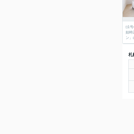
□1号
始時2880万
ン」
札