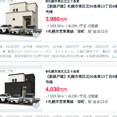
新築一戸建
札幌市東区
北五十条東
【新築戸建】札幌市東区北50条東13丁目6棟
号棟
3,980
万円
- / 103.50㎡ / 4LDK /予定 /2階建
札幌市営東豊線
「
栄町
」駅 徒歩21分
号棟：4130万円 □2号棟：3880万円 □3号棟：3880万円 □4号棟：3830万円 
書取得：住宅の性能を第三者機関が評価、断
性能等級・耐震等級含む5分野7項目で最高等級(ZEH水準) ■ベタ基礎(基礎断熱...
も
新築一戸建
札幌市東区
北五十条東
【新築戸建】札幌市東区北50条東13丁目6棟
号棟
4,030
万円
- / 103.50㎡ / 4LDK /予定 /2階建
札幌市営東豊線
「
栄町
」駅 徒歩21分