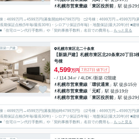
札幌市営東豊線
「
東区役所前
」駅 徒歩29
棟：4699万円→4599万円(募集開始時4799万円) □2号棟：4699万円→4599万円(募集開始時4
期保証点検(5年毎/最長30年)・シロアリ保証(5年毎)・地盤保証(最大20年)付 ■建物の仕様・設備、住宅ローン、新築住宅の減税等把握していま
 ■「住宅ローン代行手数料」や「契約事務手数料」名目での費用も...
もっと見る
新築一戸建
札幌市東区
北二十条東
【新築戸建】札幌市東区北20条東20丁目3棟
号棟
4,599
7月27日 値下げ
万円
- / 114.34㎡ / 4LDK /新築 /2階建
札幌市営東豊線
「
環状通東
」駅 徒歩15分
札幌市営東豊線
「
元町
」駅 徒歩19分
札幌市営東豊線
「
東区役所前
」駅 徒歩29
棟：4699万円→4599万円(募集開始時4799万円) □2号棟：4699万円→4599万円(募集開始時4
期保証点検(5年毎/最長30年)・シロアリ保証(5年毎)・地盤保証(最大20年)付 ■建物の仕様・設備、住宅ローン、新築住宅の減税等把握していま
 ■「住宅ローン代行手数料」や「契約事務手数料」名目での費用も...
もっと見る