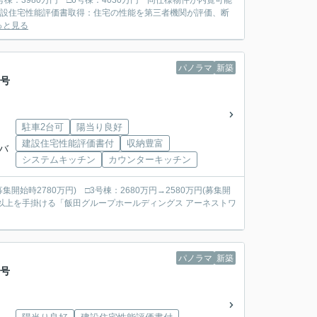
□5号棟：3980万円 □6号棟：4030万円 同仕様物件が内覧可能
っと見る
パノラマ
新築
2号
駐車2台可
陽当り良好
建設住宅性能評価書付
収納豊富
つバ
システムキッチン
カウンターキッチン
募集開始時2780万円) □3号棟：2680万円→2580万円(募集開
パノラマ
新築
3号