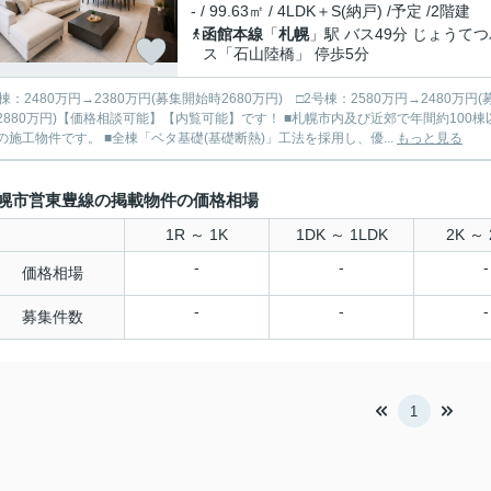
- / 99.63㎡ / 4LDK＋S(納戸) /予定 /2階建
函館本線
「
札幌
」駅 バス49分 じょうて
ス「石山陸橋」 停歩5分
棟：2480万円→2380万円(募集開始時2680万円) □2号棟：2580万円→2480万円(
円)【価格相談可能】【内覧可能】です！ ■札幌市内及び近郊で年間約100棟以上を手掛ける「飯田グループホールディングス アーネストワ
の施工物件です。 ■全棟「ベタ基礎(基礎断熱)」工法を採用し、優...
もっと見る
幌市営東豊線の掲載物件の価格相場
1R ～ 1K
1DK ～ 1LDK
2K ～ 
-
-
-
価格相場
-
-
-
募集件数
1