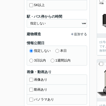
5K以上
駅・バス停からの時間
建物構造
追加する
□1
情報公開日
です。 ■「飯田グループホールディングス タクトホーム」の施工物件です。 ■設計・建設住宅性能評価
指定しない
本日
熱等
3日以内
1週間以内
画像・動画あり
画像あり
動画あり
パノラマあり
□1