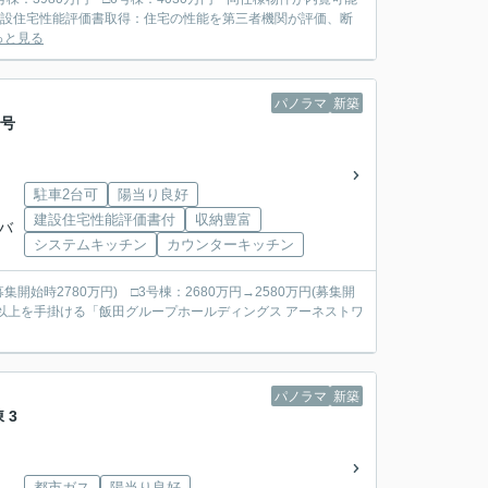
っと見る
パノラマ
新築
1号
駐車2台可
陽当り良好
建設住宅性能評価書付
収納豊富
つバ
システムキッチン
カウンターキッチン
募集開始時2780万円) □3号棟：2680万円→2580万円(募集開
パノラマ
新築
 3
都市ガス
陽当り良好