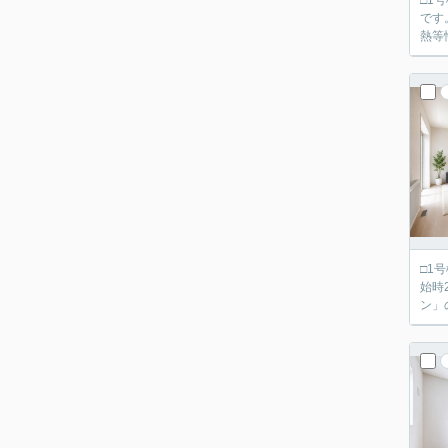
□1
です。 ■「飯田グループホールディングス タクトホーム」の施工物件です。 ■設計・建設住宅性能評価
熱等
□1号
始時2880万
ン」