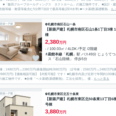
書取得：住宅の性能を第三者機関が評価、断
性能等級・耐震等級含む5分野7項目で最高等級(ZEH水準) ■ベタ基礎(基礎断熱...
も
新築一戸建
札幌市南区
石山一条
【新築戸建】札幌市南区石山1条1丁目3棟 
棟
2,380
万円
- / 100.03㎡ / 4LDK /予定 /2階建
函館本線
「
札幌
」駅 バス49分 じょうて
ス「石山陸橋」 停歩5分
棟：2480万円→2380万円(募集開始時2680万円) □2号棟：2580万円→2480万円(
円)【価格相談可能】【内覧可能】です！ ■札幌市内及び近郊で年間約100棟以上を手掛ける「飯田グループホールディングス アーネストワ
の施工物件です。 ■全棟「ベタ基礎(基礎断熱)」工法を採用し、優...
もっと見る
新築一戸建
札幌市東区
北五十条東
【新築戸建】札幌市東区北50条東13丁目6棟
号棟
3,880
万円