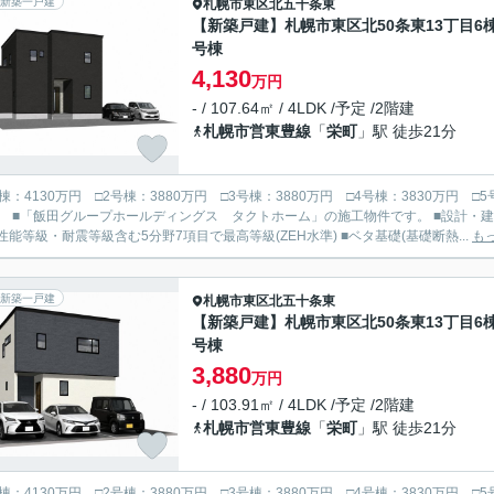
新築一戸建
札幌市東区
北五十条東
【新築戸建】札幌市東区北50条東13丁目6棟
号棟
4,130
万円
- / 107.64㎡ / 4LDK /予定 /2階建
札幌市営東豊線
「
栄町
」駅 徒歩21分
号棟：4130万円 □2号棟：3880万円 □3号棟：3880万円 □4号棟：3830万円 
書取得：住宅の性能を第三者機関が評価、断
性能等級・耐震等級含む5分野7項目で最高等級(ZEH水準) ■ベタ基礎(基礎断熱...
も
新築一戸建
札幌市東区
北五十条東
【新築戸建】札幌市東区北50条東13丁目6棟
号棟
3,880
万円
- / 103.91㎡ / 4LDK /予定 /2階建
札幌市営東豊線
「
栄町
」駅 徒歩21分
号棟：4130万円 □2号棟：3880万円 □3号棟：3880万円 □4号棟：3830万円 