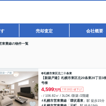
探す
売却査定
会社概要
営東豊線の物件一覧
新築一戸建
札幌市東区
北二十条東
【新築戸建】札幌市東区北20条東20丁目3棟
号棟
4,599
7月18日 値下げ
万円
- / 106.82㎡ / 3LDK /新築 /2階建
札幌市営東豊線
「
環状通東
」駅 徒歩15分
札幌市営東豊線
「
元町
」駅 徒歩19分