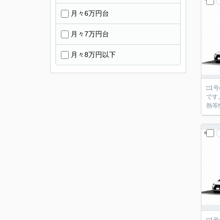
月々6万円台
月々7万円台
月々8万円以下
□1
です。 ■「飯田グループホールディングス タクトホーム」の施工物件です。 ■設計・建設住宅性能評価
熱等