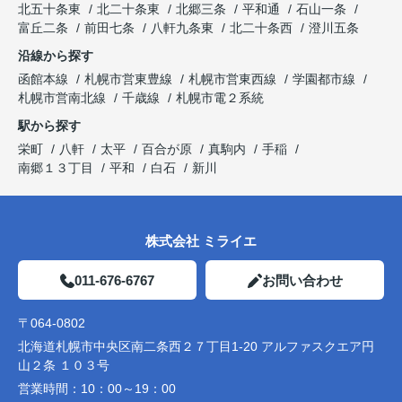
北五十条東
北二十条東
北郷三条
平和通
石山一条
富丘二条
前田七条
八軒九条東
北二十条西
澄川五条
沿線から探す
函館本線
札幌市営東豊線
札幌市営東西線
学園都市線
札幌市営南北線
千歳線
札幌市電２系統
駅から探す
栄町
八軒
太平
百合が原
真駒内
手稲
南郷１３丁目
平和
白石
新川
株式会社 ミライエ
011-676-6767
お問い合わせ
〒064-0802
北海道札幌市中央区南二条西２７丁目1-20 アルファスクエア円
山２条 １０３号
営業時間：
10：00～19：00