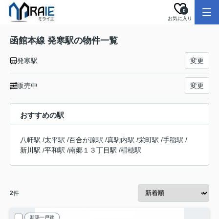
0
お気に入り
函館本線 発寒駅の物件一覧
発寒駅
変更
販売中
変更
おすすめの駅
八軒駅
/
太平駅
/
百合が原駅
/
真駒内駅
/
栄町駅
/
手稲駅
/
新川駅
/
平和駅
/
南郷１３丁目駅
/
稲穂駅
2
件
新築一戸建