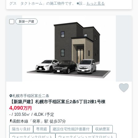
グス タクトホーム」の施工物件です。 ■設...
もっと見る
新築一戸建
札幌市手稲区富丘二条
【新築戸建】札幌市手稲区富丘2条5丁目2棟
1号棟
4,090
万円
- / 103.50㎡ / 4LDK /予定
函館本線「発寒」駅 徒歩37分
陽当り良好
専用庭
建設住宅性能評価書付
収納豊富
ウォークインクロゼット
ウォークインシューズクロゼット