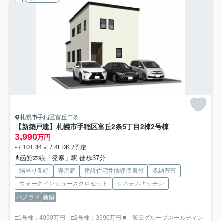
札幌市手稲区富丘二条
【新築戸建】札幌市手稲区富丘2条5丁目2棟
2号棟
3,990
万円
- / 101.84㎡ / 4LDK /予定
函館本線「発寒」駅 徒歩37分
陽当り良好
専用庭
建設住宅性能評価書付
収納豊富
ウォークインシューズクロゼット
システムキッチン
パノラマ
新築
□1号棟：4090万円 □2号棟：3990万円 ■「飯田グループホールディン