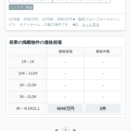
パノラマ
新築
□1号棟：4090万円 □2号棟：3990万円 ■「飯田グループホールディン
グス タクトホーム」の施工物件です。 ■設...
もっと見る
発寒の掲載物件の価格相場
価格相場
募集件数
-
-
1R～1K
-
-
1DK～1LDK
-
-
2K～2LDK
-
-
3K～3LDK
4040万円
2件
4K～4LDK以上
1