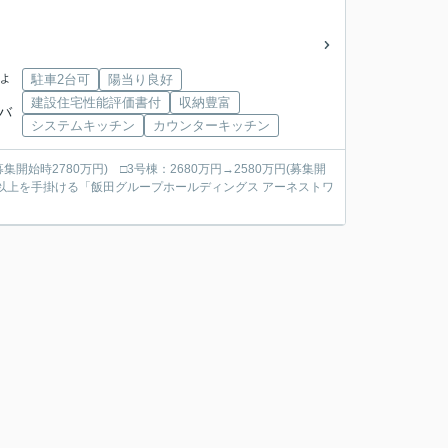
じょ
駐車2台可
陽当り良好
建設住宅性能評価書付
収納豊富
つバ
システムキッチン
カウンターキッチン
募集開始時2780万円) □3号棟：2680万円→2580万円(募集開