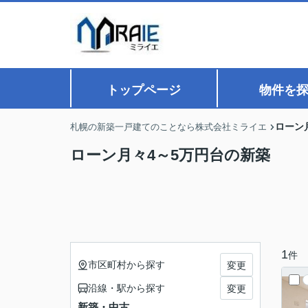
トップページ
物件を
ローン
札幌の新築一戸建てのことなら株式会社ミライエ
ローン月々4～5万円台の新築
1
件
市区町村から探す
変更
沿線・駅から探す
変更
新築・中古