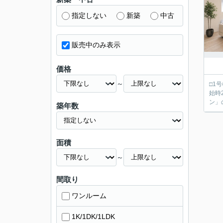
指定しない
新築
中古
販売中のみ表示
価格
～
□1号
始時2880万
ン」
築年数
面積
～
間取り
ワンルーム
1K/1DK/1LDK