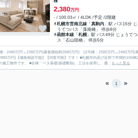
棟
2,380
万円
- / 100.03㎡ / 4LDK /予定 /2階建
札幌市営南北線
「
真駒内
」駅 バス15分 
うてつバス「藻南橋」 停歩8分
函館本線
「
札幌
」駅 バス49分 じょうて
ス「石山陸橋」 停歩5分
棟：2480万円→2380万円(募集開始時2680万円) □2号棟：2580万円→2480万円(
円)【価格相談可能】【内覧可能】です！ ■札幌市内及び近郊で年間約100棟以上を手掛ける「飯田グループホールディングス アーネストワ
の施工物件です。 ■全棟「ベタ基礎(基礎断熱)」工法を採用し、優...
もっと見る
1