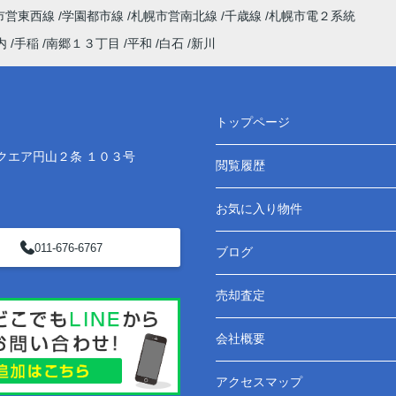
市営東西線
学園都市線
札幌市営南北線
千歳線
札幌市電２系統
内
手稲
南郷１３丁目
平和
白石
新川
トップページ
クエア円山２条 １０３号
閲覧履歴
お気に入り物件
011-676-6767
ブログ
売却査定
会社概要
アクセスマップ