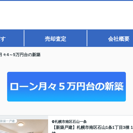
探す
売却査定
会社概要
月々4～5万円台の新築
新築一戸建
札幌市南区
石山一条
【新築戸建】札幌市南区石山1条1丁目3棟 