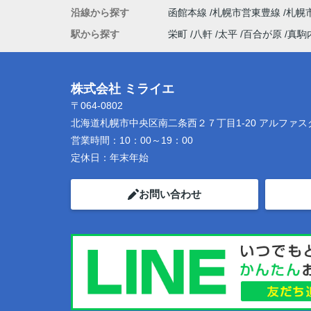
沿線から探す
函館本線
札幌市営東豊線
札幌
駅から探す
栄町
八軒
太平
百合が原
真駒
株式会社 ミライエ
〒064-0802
北海道札幌市中央区南二条西２７丁目1-20 アルファス
営業時間：
10：00～19：00
定休日：
年末年始
お問い合わせ