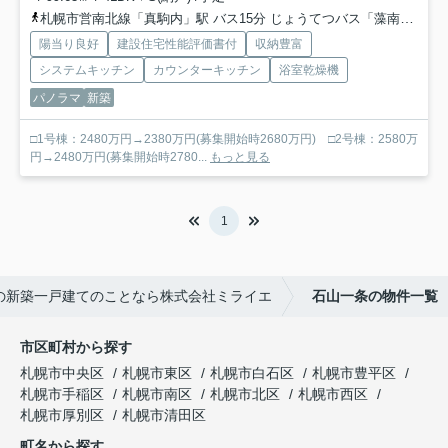
札幌市営南北線「真駒内」駅 バス15分 じょうてつバス「藻南橋」 停歩8分
陽当り良好
建設住宅性能評価書付
収納豊富
システムキッチン
カウンターキッチン
浴室乾燥機
パノラマ
新築
□1号棟：2480万円→2380万円(募集開始時2680万円) □2号棟：2580万
円→2480万円(募集開始時2780...
もっと見る
1
の新築一戸建てのことなら株式会社ミライエ
石山一条の物件一覧
市区町村から探す
札幌市中央区
札幌市東区
札幌市白石区
札幌市豊平区
札幌市手稲区
札幌市南区
札幌市北区
札幌市西区
札幌市厚別区
札幌市清田区
町名から探す