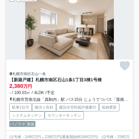
札幌市南区石山一条
【新築戸建】札幌市南区石山1条1丁目3棟
1号棟
2,380
万円
- / 100.03㎡ / 4LDK /予定
札幌市営南北線「真駒内」駅 バス15分 じょうてつバス「藻南橋」 停歩8分
駐車2台可
陽当り良好
建設住宅性能評価書付
収納豊富
システムキッチン
カウンターキッチン
パノラマ
新築
□1号棟：2480万円→2380万円(募集開始時2680万円) □2号棟：2580万