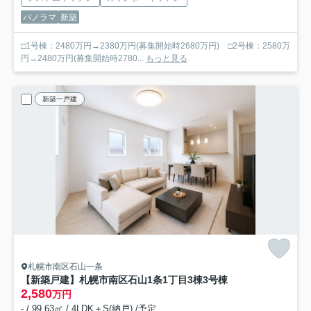
パノラマ
新築
□1号棟：2480万円→2380万円(募集開始時2680万円) □2号棟：2580万
円→2480万円(募集開始時2780...
もっと見る
新築一戸建
札幌市南区石山一条
【新築戸建】札幌市南区石山1条1丁目3棟
3号棟
2,580
万円
- / 99.63㎡ / 4LDK＋S(納戸) /予定