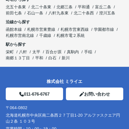
北五十条東
北二十条東
北郷三条
平和通
富丘二条
前田七条
石山一条
八軒九条東
北二十条西
澄川五条
沿線から探す
函館本線
札幌市営東豊線
札幌市営東西線
学園都市線
札幌市営南北線
千歳線
札幌市電２系統
駅から探す
栄町
八軒
太平
百合が原
真駒内
手稲
南郷１３丁目
平和
白石
新川
株式会社 ミライエ
011-676-6767
お問い合わせ
〒064-0802
北海道札幌市中央区南二条西２７丁目1-20 アルファスクエア円
山２条 １０３号
営業時間：
10：00～19：00