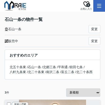
0
お気に入り
石山一条の物件一覧
石山一条
変更
販売中
変更
おすすめのエリア
北五十条東
/
石山一条
/
北郷三条
/
平和通
/
前田七条
/
八軒九条東
/
北二十条東
/
南沢二条
/
富丘二条
/
北二十条西
3
件
新築一戸建