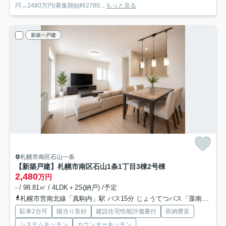
円→2480万円(募集開始時2780...
もっと見る
新築一戸建
札幌市南区石山一条
【新築戸建】札幌市南区石山1条1丁目3棟
2号棟
2,480
万円
- / 98.81㎡ / 4LDK＋2S(納戸) /予定
札幌市営南北線「真駒内」駅 バス15分 じょうてつバス「藻南橋」 停歩8分
駐車2台可
陽当り良好
建設住宅性能評価書付
収納豊富
システムキッチン
カウンターキッチン