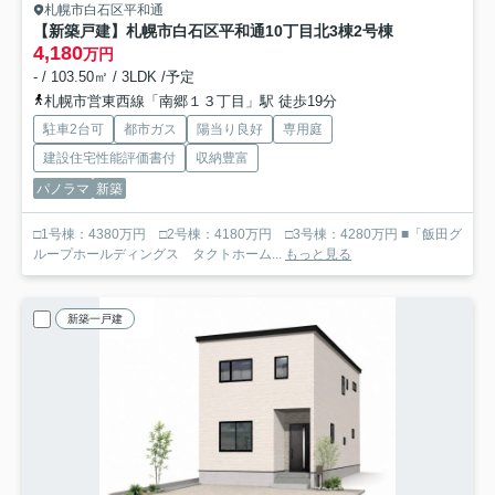
札幌市白石区平和通
【新築戸建】札幌市白石区平和通10丁目北3棟
2号棟
4,180
万円
- / 103.50㎡ / 3LDK /予定
札幌市営東西線「南郷１３丁目」駅 徒歩19分
駐車2台可
都市ガス
陽当り良好
専用庭
建設住宅性能評価書付
収納豊富
パノラマ
新築
□1号棟：4380万円 □2号棟：4180万円 □3号棟：4280万円 ■「飯田グ
ループホールディングス タクトホーム...
もっと見る
新築一戸建