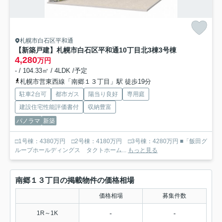
札幌市白石区平和通
【新築戸建】札幌市白石区平和通10丁目北3棟
3号棟
4,280
万円
- / 104.33㎡ / 4LDK /予定
札幌市営東西線「南郷１３丁目」駅 徒歩19分
駐車2台可
都市ガス
陽当り良好
専用庭
建設住宅性能評価書付
収納豊富
パノラマ
新築
□1号棟：4380万円 □2号棟：4180万円 □3号棟：4280万円 ■「飯田グ
ループホールディングス タクトホーム...
もっと見る
南郷１３丁目の掲載物件の価格相場
価格相場
募集件数
-
-
1R～1K