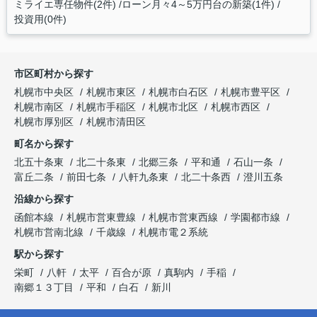
ミライエ専任物件(2件)
ローン月々4～5万円台の新築(1件)
投資用(0件)
市区町村から探す
札幌市中央区
札幌市東区
札幌市白石区
札幌市豊平区
札幌市南区
札幌市手稲区
札幌市北区
札幌市西区
札幌市厚別区
札幌市清田区
町名から探す
北五十条東
北二十条東
北郷三条
平和通
石山一条
富丘二条
前田七条
八軒九条東
北二十条西
澄川五条
沿線から探す
函館本線
札幌市営東豊線
札幌市営東西線
学園都市線
札幌市営南北線
千歳線
札幌市電２系統
駅から探す
栄町
八軒
太平
百合が原
真駒内
手稲
南郷１３丁目
平和
白石
新川