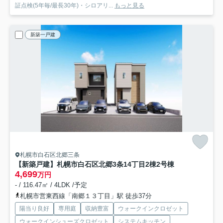
証点検(5年毎/最長30年)・シロアリ...
もっと見る
新築一戸建
札幌市白石区北郷三条
【新築戸建】札幌市白石区北郷3条14丁目2棟
2号棟
4,699
万円
- / 116.47㎡ / 4LDK /予定
札幌市営東西線「南郷１３丁目」駅 徒歩37分
陽当り良好
専用庭
収納豊富
ウォークインクロゼット
ウォークインシューズクロゼット
システムキッチン