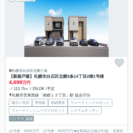
札幌市白石区北郷三条
【新築戸建】札幌市白石区北郷3条14丁目2棟
1号棟
4,699
万円
- / 113.75㎡ / 3SLDK /予定
札幌市営東西線「南郷１３丁目」駅 徒歩37分
陽当り良好
専用庭
収納豊富
ウォークインクロゼット
ウォークインシューズクロゼット
システムキッチン
パノラマ
新築
□1号棟：4699万円 □2号棟：4699万円 ■短期保証点検(2年後)・長期保