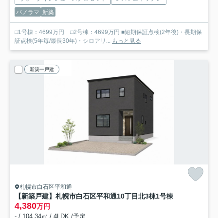
パノラマ
新築
□1号棟：4699万円 □2号棟：4699万円 ■短期保証点検(2年後)・長期保
証点検(5年毎/最長30年)・シロアリ...
もっと見る
新築一戸建
札幌市白石区平和通
【新築戸建】札幌市白石区平和通10丁目北3棟
1号棟
4,380
万円
- / 104.34㎡ / 4LDK /予定