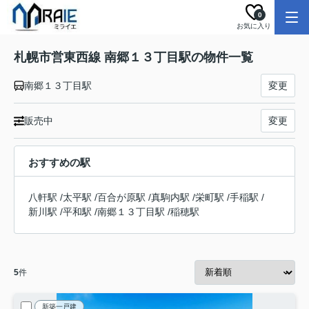
0
お気に入り
札幌市営東西線 南郷１３丁目駅の物件一覧
南郷１３丁目駅
変更
販売中
変更
おすすめの駅
八軒駅
/
太平駅
/
百合が原駅
/
真駒内駅
/
栄町駅
/
手稲駅
/
新川駅
/
平和駅
/
南郷１３丁目駅
/
稲穂駅
5
件
新築一戸建