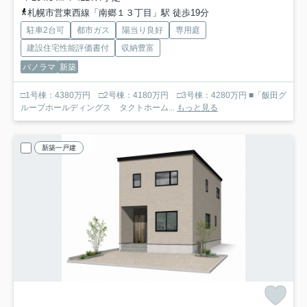
札幌市営東西線「南郷１３丁目」駅 徒歩19分
駐車2台可
都市ガス
陽当り良好
専用庭
建設住宅性能評価書付
収納豊富
パノラマ
新築
□1号棟：4380万円 □2号棟：4180万円 □3号棟：4280万円 ■「飯田グ
ループホールディングス タクトホーム...
もっと見る
新築一戸建