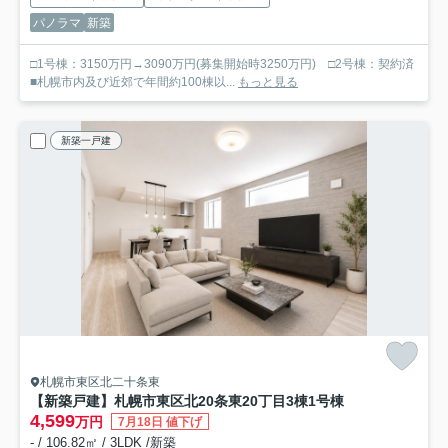
パノラマ
新築
□1号棟：3150万円→3090万円(募集開始時3250万円) □2号棟：契約済
■札幌市内及び近郊で年間約100棟以...
もっと見る
新築一戸建
札幌市東区北二十条東
【新築戸建】札幌市東区北20条東20丁目3棟
1号棟
4,599
万円
7月18日 値下げ
- / 106.82㎡ / 3LDK /新築