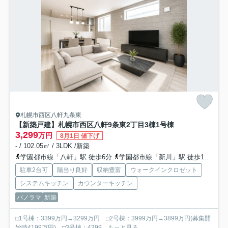
札幌市西区八軒九条東
【新築戸建】札幌市西区八軒9条東2丁目3棟
1号棟
3,299
万円
8月1日 値下げ
- / 102.05㎡ / 3LDK /新築
学園都市線「八軒」駅 徒歩6分
学園都市線「新川」駅 徒歩17分
函
駐車2台可
陽当り良好
収納豊富
ウォークインクロゼット
システムキッチン
カウンターキッチン
パノラマ
新築
□1号棟：3399万円→3299万円 □2号棟：3999万円→3899万円(募集開
始時4199万円) □3号棟：4399...
もっと見る