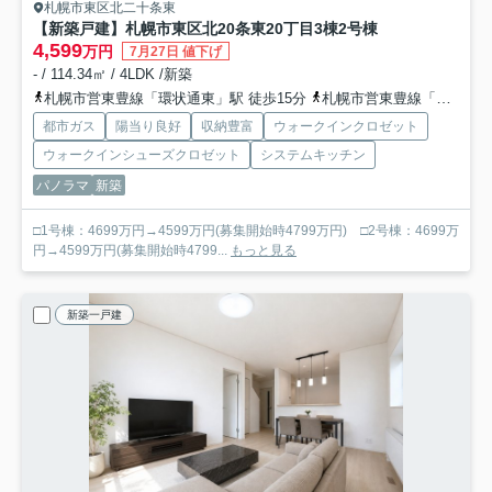
札幌市東区北二十条東
【新築戸建】札幌市東区北20条東20丁目3棟
2号棟
4,599
万円
7月27日 値下げ
- / 114.34㎡ / 4LDK /新築
札幌市営東豊線「環状通東」駅 徒歩15分
札幌市営東豊線「元町」駅 徒歩19分
都市ガス
陽当り良好
収納豊富
ウォークインクロゼット
ウォークインシューズクロゼット
システムキッチン
パノラマ
新築
□1号棟：4699万円→4599万円(募集開始時4799万円) □2号棟：4699万
円→4599万円(募集開始時4799...
もっと見る
新築一戸建