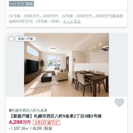
パノラマ
新築
□1号棟：3399万円→3299万円 □2号棟：3999万円→3899万円(募集開
始時4199万円) □3号棟：4399...
もっと見る
新築一戸建
札幌市西区八軒九条東
【新築戸建】札幌市西区八軒9条東2丁目3棟
3号棟
4,299
万円
8月1日 値下げ
- / 107.16㎡ / 4LDK /新築