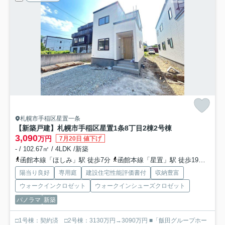
札幌市手稲区星置一条
【新築戸建】札幌市手稲区星置1条8丁目2棟
2号棟
3,090
万円
7月20日 値下げ
- / 102.67㎡ / 4LDK /新築
函館本線「ほしみ」駅 徒歩7分
函館本線「星置」駅 徒歩19分
函館
陽当り良好
専用庭
建設住宅性能評価書付
収納豊富
ウォークインクロゼット
ウォークインシューズクロゼット
パノラマ
新築
□1号棟：契約済 □2号棟：3130万円→3090万円 ■「飯田グループホー