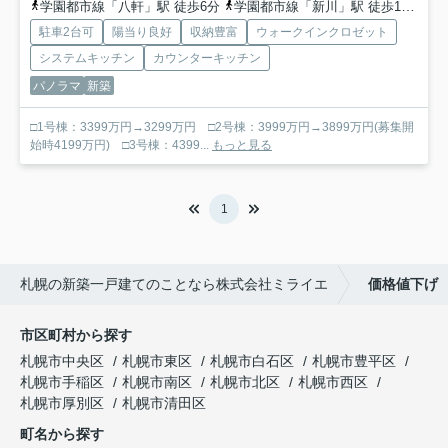
学園都市線「八軒」駅 徒歩6分
学園都市線「新川」駅 徒歩17分
函
駐車2台可
陽当り良好
収納豊富
ウォークインクロゼット
システムキッチン
カウンターキッチン
パノラマ
新築
□1号棟：3399万円→3299万円 □2号棟：3999万円→3899万円(募集開
始時4199万円) □3号棟：4399...
もっと見る
1
札幌の新築一戸建てのことなら株式会社ミライエ
価格値下げ
市区町村から探す
札幌市中央区
札幌市東区
札幌市白石区
札幌市豊平区
札幌市手稲区
札幌市南区
札幌市北区
札幌市西区
札幌市厚別区
札幌市清田区
町名から探す