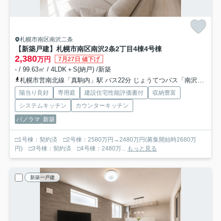
札幌市南区南沢二条
【新築戸建】札幌市南区南沢2条2丁目4棟
4号棟
2,380
万円
7月27日 値下げ
- / 99.63㎡ / 4LDK＋S(納戸) /新築
札幌市営南北線「真駒内」駅 バス22分 じょうてつバス「南沢１条３丁目」 停歩9分
陽当り良好
専用庭
建設住宅性能評価書付
収納豊富
システムキッチン
カウンターキッチン
パノラマ
新築
□1号棟：契約済 □2号棟：2580万円→2480万円(募集開始時2680万
円) □3号棟：契約済 □4号棟：2480万...
もっと見る
新築一戸建