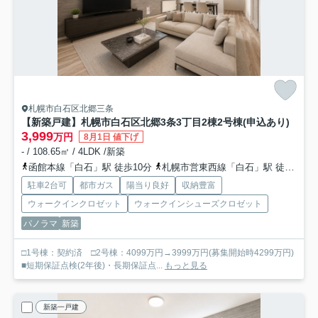
札幌市白石区北郷三条
【新築戸建】札幌市白石区北郷3条3丁目2棟
2号棟(申込あり)
3,999
万円
8月1日 値下げ
- / 108.65㎡ / 4LDK /新築
函館本線「白石」駅 徒歩10分
札幌市営東西線「白石」駅 徒歩31分
駐車2台可
都市ガス
陽当り良好
収納豊富
ウォークインクロゼット
ウォークインシューズクロゼット
パノラマ
新築
□1号棟：契約済 □2号棟：4099万円→3999万円(募集開始時4299万円)
■短期保証点検(2年後)・長期保証点...
もっと見る
新築一戸建