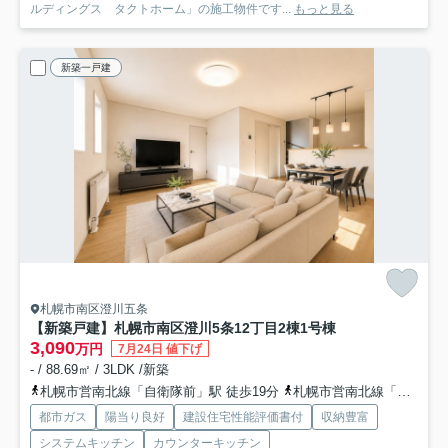
ルディングス タクトホーム」の施工物件です...
もっと見る
新築一戸建
札幌市南区澄川五条
【新築戸建】札幌市南区澄川5条12丁目2棟
1号棟
3,090
万円
7月24日 値下げ
- / 88.69㎡ / 3LDK /新築
札幌市営南北線「自衛隊前」駅 徒歩19分
札幌市営南北線「真駒内」駅 徒歩36分
都市ガス
陽当り良好
建設住宅性能評価書付
収納豊富
システムキッチン
カウンターキッチン