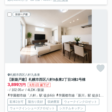
新築一戸建
札幌市西区八軒九条東
【新築戸建】札幌市西区八軒9条東2丁目3棟
2号棟
3,899
万円
8月1日 値下げ
- / 102.05㎡ / 4LDK /新築
学園都市線「八軒」駅 徒歩6分
学園都市線「新川」駅 徒歩17分
函
駐車2台可
陽当り良好
収納豊富
ウォークインクロゼット
ウォークインシューズクロゼット
システムキッチン