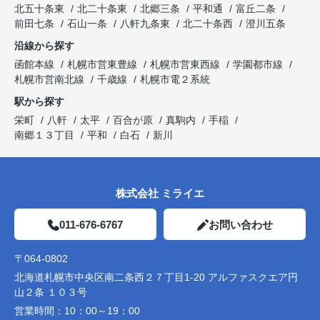
北五十条東
北二十条東
北郷三条
平和通
富丘二条
前田七条
石山一条
八軒九条東
北二十条西
澄川五条
沿線から探す
函館本線
札幌市営東豊線
札幌市営東西線
学園都市線
札幌市営南北線
千歳線
札幌市電２系統
駅から探す
栄町
八軒
太平
百合が原
真駒内
手稲
南郷１３丁目
平和
白石
新川
株式会社 ミライエ
011-676-6767
お問い合わせ
〒064-0802
北海道札幌市中央区南二条西２７丁目1-20 アルファスクエア円
山２条 １０３号
営業時間：
10：00～19：00