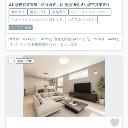
札幌市営東豊線「環状通東」駅 徒歩15分
札幌市営東豊線「元町」駅 徒歩19分
都市ガス
陽当り良好
収納豊富
ウォークインクロゼット
ウォークインシューズクロゼット
システムキッチン
パノラマ
新築
□1号棟：4699万円→4599万円(募集開始時4799万円) □2号棟：4699万
円→4599万円(募集開始時4799...
もっと見る
新築一戸建