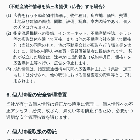
《不動産物件情報を第三者提供（広告）する場合》
(1) 広告を行う不動産物件情報は、物件種目、所在地、価格、交通、
土地及び建物の面積、間取、設備、写真、案内図等であり、個人
の氏名は含みません。
(2) 指定流通機構への登録、インターネット、不動産情報誌、チラシ
等の広告媒体を通じて直接、または他の不動産会社を通じて間接
的（当社の同意のもと、他の不動産会社が広告を行う場合等を含
む）に、契約の相手方や売買・賃貸借希望者に提供されます。 契
約が成立した場合は、速やかに成約報告（成約年月日、価格）を
広告媒体主等へ行い、広告を停止します。
(3) 成約情報は、指定流通機構や民間の広告媒体主により集計、加工
もしくは分析され、他の取引における価格査定の資料等として利
用されます。
6. 個人情報の安全管理措置
当社が有する個人情報は適正かつ慎重に管理し、個人情報への不
正アクセス、紛失、改ざん、漏えい等を防止するため、必要かつ
適切な安全管理措置を講じます。
7. 個人情報取扱の委託