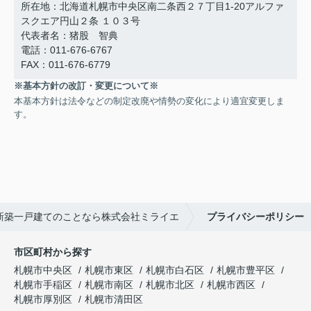
所在地：北海道札幌市中央区南二条西２７丁目1-20アルファ
スクエア円山２条 １０３号
代表者名：猪股 智典
電話：011-676-6767
FAX：011-676-6779
※基本方針の改訂・変更について※
本基本方針は法令などの制定改廃や情勢の変化により適宜変更しま
す。
新築一戸建てのことなら株式会社ミライエ
プライバシーポリシー
市区町村から探す
札幌市中央区
札幌市東区
札幌市白石区
札幌市豊平区
札幌市手稲区
札幌市南区
札幌市北区
札幌市西区
札幌市厚別区
札幌市清田区