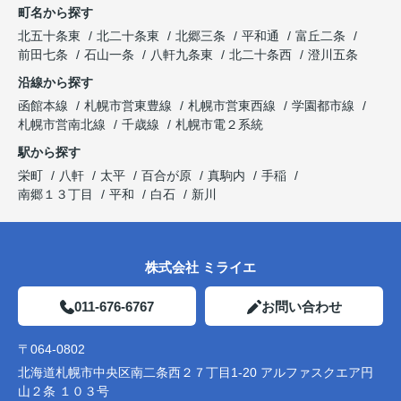
町名から探す
北五十条東
北二十条東
北郷三条
平和通
富丘二条
前田七条
石山一条
八軒九条東
北二十条西
澄川五条
沿線から探す
函館本線
札幌市営東豊線
札幌市営東西線
学園都市線
札幌市営南北線
千歳線
札幌市電２系統
駅から探す
栄町
八軒
太平
百合が原
真駒内
手稲
南郷１３丁目
平和
白石
新川
株式会社 ミライエ
011-676-6767
お問い合わせ
〒064-0802
北海道札幌市中央区南二条西２７丁目1-20 アルファスクエア円
山２条 １０３号