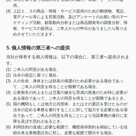
供。
(4) 上記１、３の商品・情報・サービス提供のための郵便物、電話、
電子メール等による営業活動、及びアンケートのお願い等のマー
ケティング活動、顧客動向分析または商品開発等の調査分析。情
報、サービスの提供は、ご本人からの申出がありましたら取り止
めさせていただきます。
5. 個人情報の第三者への提供
当社が保有する個人情報は、以下の場合に、第三者へ提供されま
す。
(1) ご本人の同意がある場合。
(2) 法令の規定に基づく場合。
(3) 人の生命、身体または財産の保護のため必要がある場合であっ
て、ご本人の同意を得ることが困難である場合。
(4) 公衆衛生の向上または児童の健全な育成の推進のため特に必要が
ある場合であって、ご本人の同意を得ることが困難であるとき。
(5) 国の機関もしくは地方公共団体、またはその委託を受けたものが
法令の定める事務を遂行することに対して協力する必要がある場
合であって、ご本人の同意を得ることにより当該事務の遂行に支
障を及ぼす恐れがあるとき。
(6) 利用目的の達成に必要な範囲で、機密保持契約を締結している信
頼出来る業務委託先に対し、必要な範囲で開示する場合。