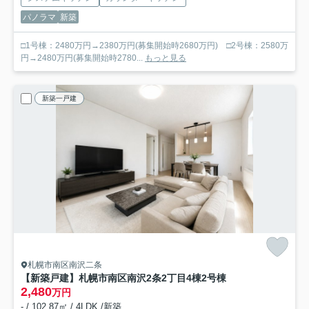
パノラマ
新築
□1号棟：2480万円→2380万円(募集開始時2680万円) □2号棟：2580万
円→2480万円(募集開始時2780...
もっと見る
新築一戸建
札幌市南区南沢二条
【新築戸建】札幌市南区南沢2条2丁目4棟
2号棟
2,480
万円
- / 102.87㎡ / 4LDK /新築