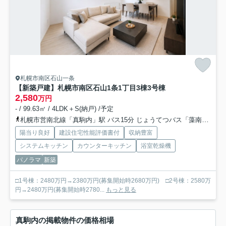
札幌市南区石山一条
【新築戸建】札幌市南区石山1条1丁目3棟
3号棟
2,580
万円
- / 99.63㎡ / 4LDK＋S(納戸) /予定
札幌市営南北線「真駒内」駅 バス15分 じょうてつバス「藻南橋」 停歩8分
陽当り良好
建設住宅性能評価書付
収納豊富
システムキッチン
カウンターキッチン
浴室乾燥機
パノラマ
新築
□1号棟：2480万円→2380万円(募集開始時2680万円) □2号棟：2580万
円→2480万円(募集開始時2780...
もっと見る
真駒内の掲載物件の価格相場