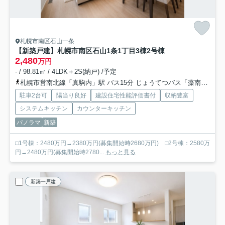
札幌市南区石山一条
【新築戸建】札幌市南区石山1条1丁目3棟
2号棟
2,480
万円
- / 98.81㎡ / 4LDK＋2S(納戸) /予定
札幌市営南北線「真駒内」駅 バス15分 じょうてつバス「藻南橋」 停歩8分
駐車2台可
陽当り良好
建設住宅性能評価書付
収納豊富
システムキッチン
カウンターキッチン
パノラマ
新築
□1号棟：2480万円→2380万円(募集開始時2680万円) □2号棟：2580万
円→2480万円(募集開始時2780...
もっと見る
新築一戸建