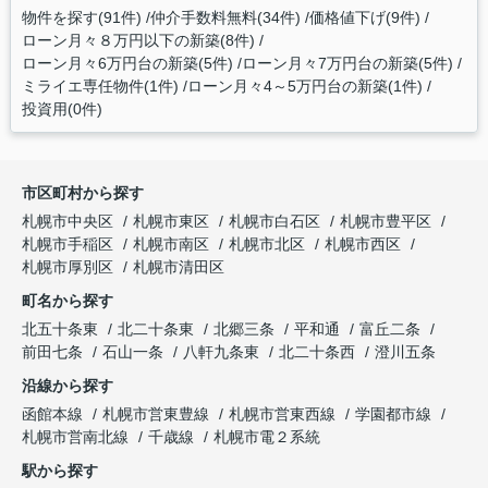
物件を探す(91件)
仲介手数料無料(34件)
価格値下げ(9件)
ローン月々８万円以下の新築(8件)
ローン月々6万円台の新築(5件)
ローン月々7万円台の新築(5件)
ミライエ専任物件(1件)
ローン月々4～5万円台の新築(1件)
投資用(0件)
市区町村から探す
札幌市中央区
札幌市東区
札幌市白石区
札幌市豊平区
札幌市手稲区
札幌市南区
札幌市北区
札幌市西区
札幌市厚別区
札幌市清田区
町名から探す
北五十条東
北二十条東
北郷三条
平和通
富丘二条
前田七条
石山一条
八軒九条東
北二十条西
澄川五条
沿線から探す
函館本線
札幌市営東豊線
札幌市営東西線
学園都市線
札幌市営南北線
千歳線
札幌市電２系統
駅から探す