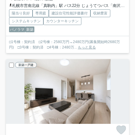
札幌市営南北線「真駒内」駅 バス22分 じょうてつバス「南沢１条３丁目」 停歩9分
陽当り良好
専用庭
建設住宅性能評価書付
収納豊富
システムキッチン
カウンターキッチン
パノラマ
新築
□1号棟：契約済 □2号棟：2580万円→2480万円(募集開始時2680万
円) □3号棟：契約済 □4号棟：2480万...
もっと見る
新築一戸建