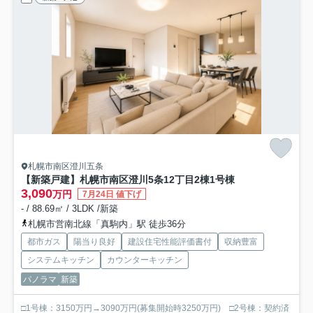
札幌市南区澄川五条
【新築戸建】札幌市南区澄川5条12丁目2棟
1号棟
3,090
万円
7月24日 値下げ
- / 88.69㎡ / 3LDK /新築
札幌市営南北線「真駒内」駅 徒歩36分
都市ガス
陽当り良好
建設住宅性能評価書付
収納豊富
システムキッチン
カウンターキッチン
パノラマ
新築
□1号棟：3150万円→3090万円(募集開始時3250万円) □2号棟：契約済