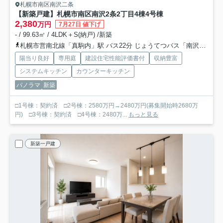
札幌市南区南沢二条
【新築戸建】札幌市南区南沢2条2丁目4棟
4号棟
2,380
万円
7月27日 値下げ
- / 99.63㎡ / 4LDK＋S(納戸) /新築
札幌市営南北線「真駒内」駅 バス22分 じょうてつバス「南沢１条３丁目」 停歩9分
陽当り良好
専用庭
建設住宅性能評価書付
収納豊富
システムキッチン
カウンターキッチン
パノラマ
新築
□1号棟：契約済 □2号棟：2580万円→2480万円(募集開始時2680万
円) □3号棟：契約済 □4号棟：2480万...
もっと見る
新築一戸建