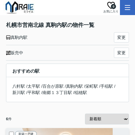
0
お気に入り
札幌市営南北線 真駒内駅の物件一覧
真駒内駅
変更
販売中
変更
おすすめの駅
八軒駅
/
太平駅
/
百合が原駅
/
真駒内駅
/
栄町駅
/
手稲駅
/
新川駅
/
平和駅
/
南郷１３丁目駅
/
稲穂駅
6
件
新築一戸建