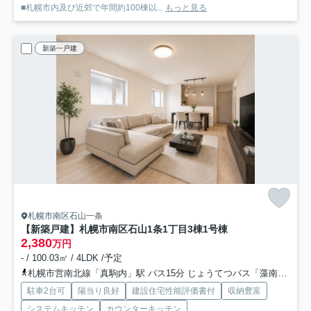
■札幌市内及び近郊で年間約100棟以...
もっと見る
新築一戸建
札幌市南区石山一条
【新築戸建】札幌市南区石山1条1丁目3棟
1号棟
2,380
万円
- / 100.03㎡ / 4LDK /予定
札幌市営南北線「真駒内」駅 バス15分 じょうてつバス「藻南橋」 停歩8分
駐車2台可
陽当り良好
建設住宅性能評価書付
収納豊富
システムキッチン
カウンターキッチン