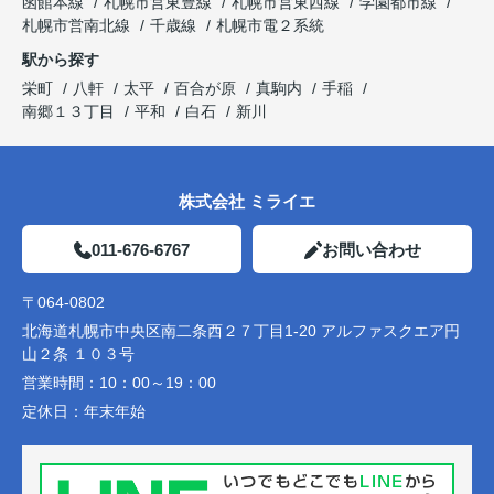
函館本線
札幌市営東豊線
札幌市営東西線
学園都市線
札幌市営南北線
千歳線
札幌市電２系統
駅から探す
栄町
八軒
太平
百合が原
真駒内
手稲
南郷１３丁目
平和
白石
新川
株式会社 ミライエ
011-676-6767
お問い合わせ
〒064-0802
北海道札幌市中央区南二条西２７丁目1-20 アルファスクエア円
山２条 １０３号
営業時間：
10：00～19：00
定休日：
年末年始