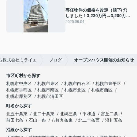
専任物件の価格を改定（値下げ）
しました！3,230万円→3,200万
円 さらに価格相談可能です！
2025.09.04
ら株式会社ミライエ
ブログ
オープンハウス開催のお知らせ
市区町村から探す
札幌市中央区
札幌市東区
札幌市白石区
札幌市豊平区
札幌市手稲区
札幌市南区
札幌市北区
札幌市西区
札幌市厚別区
札幌市清田区
町名から探す
北五十条東
北二十条東
北郷三条
平和通
富丘二条
前田七条
石山一条
八軒九条東
北二十条西
澄川五条
沿線から探す