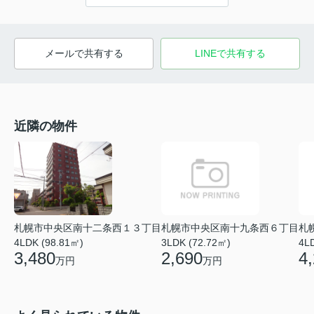
メールで共有する
LINEで共有する
近隣の物件
札幌市中央区南十二条西１３丁目
札幌市中央区南十九条西６丁目
札
4LDK (98.81㎡)
3LDK (72.72㎡)
4L
3,480
2,690
4
万円
万円