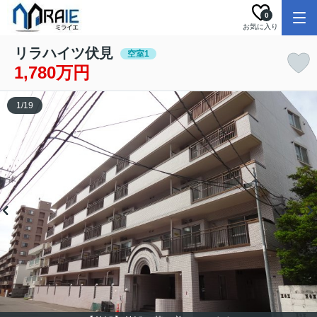
0
お気に入り
リラハイツ伏見
空室1
1,780万円
1
/
19