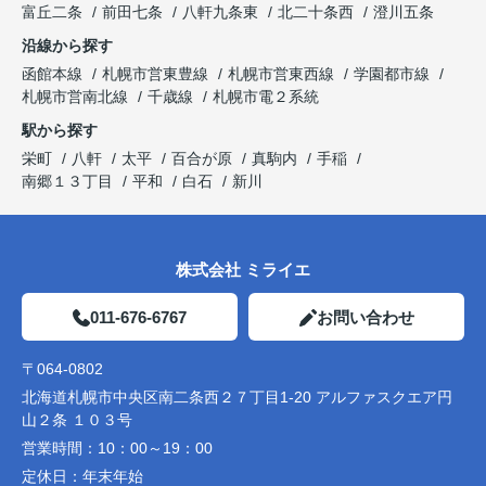
富丘二条
前田七条
八軒九条東
北二十条西
澄川五条
沿線から探す
函館本線
札幌市営東豊線
札幌市営東西線
学園都市線
札幌市営南北線
千歳線
札幌市電２系統
駅から探す
栄町
八軒
太平
百合が原
真駒内
手稲
南郷１３丁目
平和
白石
新川
株式会社 ミライエ
011-676-6767
お問い合わせ
〒064-0802
北海道札幌市中央区南二条西２７丁目1-20 アルファスクエア円
山２条 １０３号
営業時間：
10：00～19：00
定休日：
年末年始