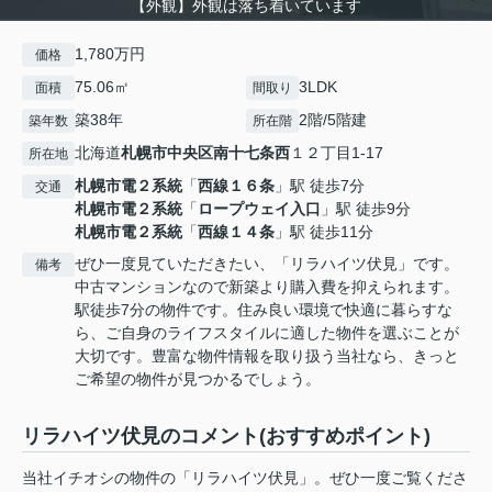
【外観】外観は落ち着いています
1,780万円
価格
75.06㎡
3LDK
面積
間取り
築38年
2階/5階建
築年数
所在階
北海道
札幌市中央区
南十七条西
１２丁目1-17
所在地
札幌市電２系統
「
西線１６条
」駅 徒歩7分
交通
札幌市電２系統
「
ロープウェイ入口
」駅 徒歩9分
札幌市電２系統
「
西線１４条
」駅 徒歩11分
ぜひ一度見ていただきたい、「リラハイツ伏見」です。
備考
中古マンションなので新築より購入費を抑えられます。
駅徒歩7分の物件です。住み良い環境で快適に暮らすな
ら、ご自身のライフスタイルに適した物件を選ぶことが
大切です。豊富な物件情報を取り扱う当社なら、きっと
ご希望の物件が見つかるでしょう。
リラハイツ伏見のコメント(おすすめポイント)
当社イチオシの物件の「リラハイツ伏見」。ぜひ一度ご覧くださ