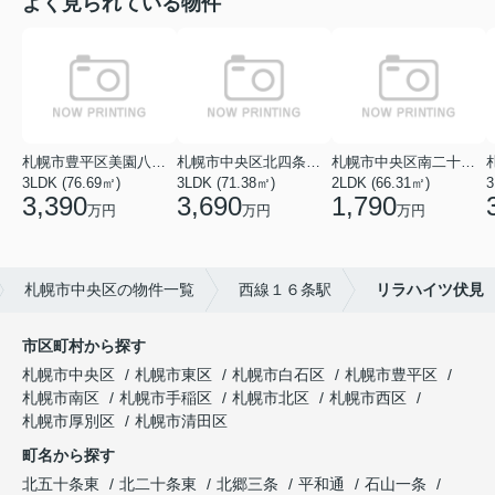
よく見られている物件
札幌市豊平区美園八条１丁目
札幌市中央区北四条西１８丁目
札幌市中央区南二十七条西１１丁目
3LDK (76.69㎡)
3LDK (71.38㎡)
2LDK (66.31㎡)
3
3,390
3,690
1,790
万円
万円
万円
札幌市中央区の物件一覧
西線１６条駅
リラハイツ伏見
市区町村から探す
札幌市中央区
札幌市東区
札幌市白石区
札幌市豊平区
札幌市南区
札幌市手稲区
札幌市北区
札幌市西区
札幌市厚別区
札幌市清田区
町名から探す
北五十条東
北二十条東
北郷三条
平和通
石山一条