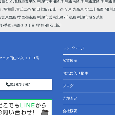
市白石区
札幌市豊平区
札幌市手稲区
札幌市南区
札幌市北区
札幌市
条
平和通
富丘二条
前田七条
石山一条
八軒九条東
北二十条西
澄川
市営東西線
学園都市線
札幌市営南北線
千歳線
札幌市電２系統
内
手稲
南郷１３丁目
平和
白石
新川
トップページ
クエア円山２条 １０３号
閲覧履歴
お気に入り物件
011-676-6767
ブログ
売却査定
会社概要