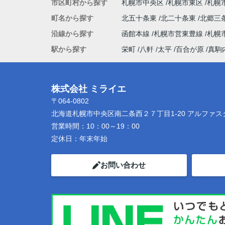
市区町村から探す
札幌市中央区
札幌市東区
札幌
町名から探す
北五十条東
北二十条東
北郷三
沿線から探す
函館本線
札幌市営東豊線
札幌
駅から探す
栄町
八軒
太平
百合が原
真駒
株式会社 ミライエ
〒064-0802
北海道札幌市中央区南二条西２７丁目1-20 アルファス
営業時間：
10：00～19：00
定休日：
年末年始
お問い合わせ