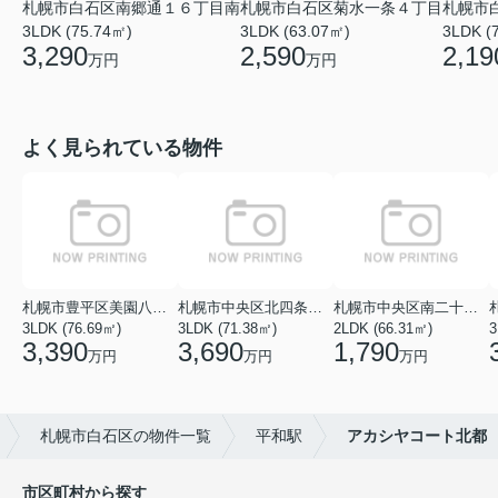
札幌市白石区南郷通１６丁目南
札幌市白石区菊水一条４丁目
札幌市
3LDK (75.74㎡)
3LDK (63.07㎡)
3LDK (
3,290
2,590
2,19
万円
万円
よく見られている物件
札幌市豊平区美園八条１丁目
札幌市中央区北四条西１８丁目
札幌市中央区南二十七条西１１丁目
3LDK (76.69㎡)
3LDK (71.38㎡)
2LDK (66.31㎡)
3
3,390
3,690
1,790
万円
万円
万円
札幌市白石区の物件一覧
平和駅
アカシヤコート北都
市区町村から探す