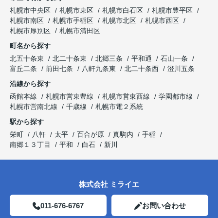
札幌市中央区
札幌市東区
札幌市白石区
札幌市豊平区
札幌市南区
札幌市手稲区
札幌市北区
札幌市西区
札幌市厚別区
札幌市清田区
町名から探す
北五十条東
北二十条東
北郷三条
平和通
石山一条
富丘二条
前田七条
八軒九条東
北二十条西
澄川五条
沿線から探す
函館本線
札幌市営東豊線
札幌市営東西線
学園都市線
札幌市営南北線
千歳線
札幌市電２系統
駅から探す
栄町
八軒
太平
百合が原
真駒内
手稲
南郷１３丁目
平和
白石
新川
株式会社 ミライエ
011-676-6767
お問い合わせ