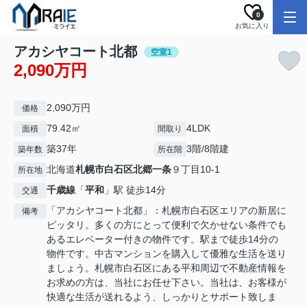
0
お気に入り
アカシヤコート北都
空室1
2,090万円
2,090万円
価格
79.42㎡
4LDK
面積
間取り
築37年
3階/8階建
築年数
所在階
北海道
札幌市白石区
北郷一条
９丁目10-1
所在地
千歳線
「
平和
」駅 徒歩14分
交通
「アカシヤコート北都」：札幌市白石区エリアの新居に
備考
ピッタリ。多くの方にとって便利で欠かせない条件でも
あるエレベーター付きの物件です。駅まで徒歩14分の
物件です。中古マンションを購入して優雅な生活を送り
ましょう。札幌市白石区にある平和周辺で不動産情報を
お求めの方は、当社にお任せ下さい。当社は、お客様が
快適な生活が送れるよう、しっかりとサポート致しま