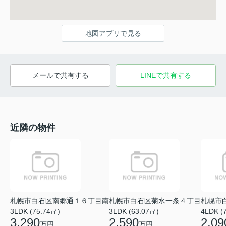
地図アプリで見る
メールで共有する
LINEで共有する
近隣の物件
札幌市白石区南郷通１６丁目南
札幌市白石区菊水一条４丁目
札幌市
3LDK (75.74㎡)
3LDK (63.07㎡)
4LDK (
3,290
2,590
2,09
万円
万円