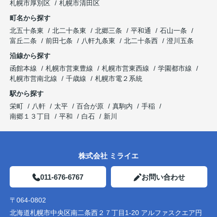
札幌市厚別区
札幌市清田区
町名から探す
北五十条東
北二十条東
北郷三条
平和通
石山一条
富丘二条
前田七条
八軒九条東
北二十条西
澄川五条
沿線から探す
函館本線
札幌市営東豊線
札幌市営東西線
学園都市線
札幌市営南北線
千歳線
札幌市電２系統
駅から探す
栄町
八軒
太平
百合が原
真駒内
手稲
南郷１３丁目
平和
白石
新川
株式会社 ミライエ
011-676-6767
お問い合わせ
〒064-0802
北海道札幌市中央区南二条西２７丁目1-20 アルファスクエア円