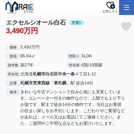
0
お気に入り
エクセルシオール白石
空室1
3,490万円
3,490万円
価格
85.04㎡
3LDK
面積
間取り
築27年
6階/10階建
築年数
所在階
北海道
札幌市白石区
中央一条
４丁目1-12
所在地
札幌市営東西線
「
東札幌
」駅 徒歩14分
交通
きれいな中古マンションで住み心地にも充実していま
備考
す。エレベーター付きの物件なので、上階でも上り下り
が楽です。駅まで徒歩14分の物件です。当社はお客様
の住まい探しをお手伝いします。こだわりやご要望など
があれば、メール又はお電話にてご連絡ください。ま
た、ご質問やご不明な点などもお受けいたします。