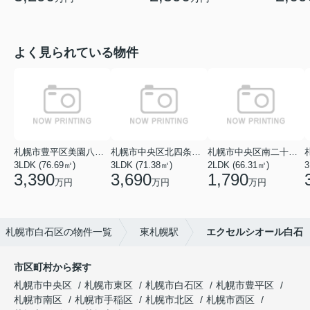
よく見られている物件
札幌市豊平区美園八条１丁目
札幌市中央区北四条西１８丁目
札幌市中央区南二十七条西１１丁目
3LDK (76.69㎡)
3LDK (71.38㎡)
2LDK (66.31㎡)
3
3,390
3,690
1,790
万円
万円
万円
札幌市白石区の物件一覧
東札幌駅
エクセルシオール白石
市区町村から探す
札幌市中央区
札幌市東区
札幌市白石区
札幌市豊平区
札幌市南区
札幌市手稲区
札幌市北区
札幌市西区