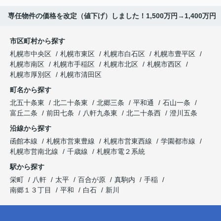
専任物件の価格を改定（値下げ）しました！1,500万円→1,400万円
市区町村から探す
札幌市中央区
札幌市東区
札幌市白石区
札幌市豊平区
札幌市南区
札幌市手稲区
札幌市北区
札幌市西区
札幌市厚別区
札幌市清田区
町名から探す
北五十条東
北二十条東
北郷三条
平和通
石山一条
富丘二条
前田七条
八軒九条東
北二十条西
澄川五条
沿線から探す
函館本線
札幌市営東豊線
札幌市営東西線
学園都市線
札幌市営南北線
千歳線
札幌市電２系統
駅から探す
栄町
八軒
太平
百合が原
真駒内
手稲
南郷１３丁目
平和
白石
新川