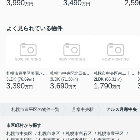
3,990
3,490
2,59
万円
万円
よく見られている物件
札幌市豊平区美園八条１丁目
札幌市中央区北四条西１８丁目
札幌市中央区南二十七条西１１丁目
3LDK (76.69㎡)
3LDK (71.38㎡)
2LDK (66.31㎡)
3
3,390
3,690
1,790
万円
万円
万円
札幌市豊平区の物件一覧
月寒中央駅
アルス月寒中央
市区町村から探す
札幌市中央区
札幌市東区
札幌市白石区
札幌市豊平区
札幌市手稲区
札幌市南区
札幌市北区
札幌市西区