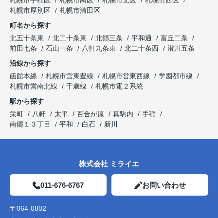
札幌市厚別区
札幌市清田区
町名から探す
北五十条東
北二十条東
北郷三条
平和通
富丘二条
前田七条
石山一条
八軒九条東
北二十条西
澄川五条
沿線から探す
函館本線
札幌市営東豊線
札幌市営東西線
学園都市線
札幌市営南北線
千歳線
札幌市電２系統
駅から探す
栄町
八軒
太平
百合が原
真駒内
手稲
南郷１３丁目
平和
白石
新川
株式会社 ミライエ
011-676-6767
お問い合わせ
〒064-0802