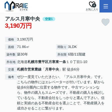
0
お気に入り
アルス月寒中央
空室1
3,190万円
3,190万円
価格
71.86㎡
3LDK
面積
間取り
築30年
6階/11階建
築年数
所在階
北海道
札幌市豊平区
月寒東一条
１０丁目1-10
所在地
札幌市営東豊線
「
月寒中央
」駅 徒歩6分
交通
ぜひ一度見ていただきたい、「アルス月寒中央」です。
備考
こちらの物件にはエレベーターが付いています。駅から
徒歩6分圏内に位置する物件です。中古マンションな
ら、物件の購入もスムーズです。不動産の購入を検討し
ているなら、不動産会社をしっかりと選んで下さい。信
頼と実績のある不動産会社を選ぶことで、不動産購入を
成功させることに繋がります。