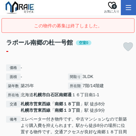
0
お気に入り
この物件の募集は終了しました。
ラポール南郷の杜一号館
空室0
-
-
価格
-
3LDK
面積
間取り
築25年
7階/14階建
築年数
所在階
北海道
札幌市白石区
南郷通
１６丁目南1-1
所在地
札幌市営東西線
「
南郷１８丁目
」駅 徒歩8分
交通
札幌市営東西線
「
南郷１３丁目
」駅 徒歩9分
エレベーター付き物件です。中古マンションなので新築
備考
より購入費を抑えられます。駅から徒歩8分の場所に位
置する物件です。交通アクセスが良好な南郷１８丁目周