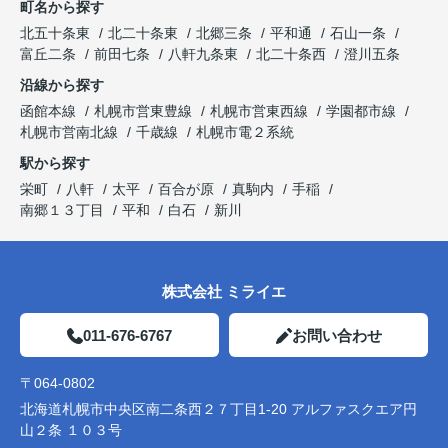
町名から探す
北五十条東
北二十条東
北郷三条
平和通
石山一条
富丘二条
前田七条
八軒九条東
北二十条西
澄川五条
沿線から探す
函館本線
札幌市営東豊線
札幌市営東西線
学園都市線
札幌市営南北線
千歳線
札幌市電２系統
駅から探す
栄町
八軒
太平
百合が原
真駒内
手稲
南郷１３丁目
平和
白石
新川
株式会社 ミライエ
011-676-6767
お問い合わせ
〒064-0802
北海道札幌市中央区南二条西２７丁目1-20 アルファスクエア円
山２条 １０３号