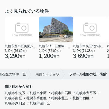
よく見られている物件
札幌市豊平区美園八条１丁目
札幌市清田区里塚一条３丁目
札幌市中央区北四条西１８丁目
3LDK (76.69㎡)
2LDK (62.00㎡)
3LDK (71.38㎡)
2
3,290
1,200
3,690
万円
万円
万円
白石区の物件一覧
南郷１８丁目駅
ラポール南郷の杜一号館
市区町村から探す
札幌市中央区
札幌市東区
札幌市白石区
札幌市豊平区
札幌市南区
札幌市手稲区
札幌市北区
札幌市西区
札幌市厚別区
札幌市清田区