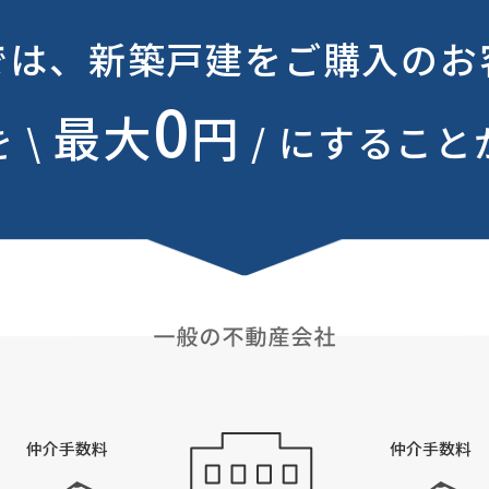
では、新築戸建をご購入のお
0
最大
円
 \
/ にするこ