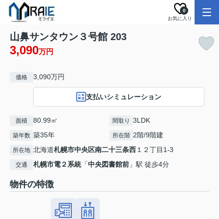
0
お気に入り
山鼻サンタウン３号館 203
3,090
万円
3,090万円
価格
支払いシミュレーション
80.99㎡
3LDK
面積
間取り
築35年
2階/9階建
築年数
所在階
北海道
札幌市中央区
南二十三条西
１２丁目1-3
所在地
札幌市電２系統
「
中央図書館前
」駅 徒歩4分
交通
物件の特徴