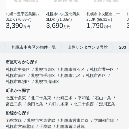
札幌市豊平区美園八条１丁目
札幌市中央区北四条西１８丁目
札幌市中央区南二十七条西１１丁目
3LDK (76.69㎡)
3LDK (71.38㎡)
2LDK (66.31㎡)
3
3,390
3,690
1,790
万円
万円
万円
札幌市中央区の物件一覧
山鼻サンタウン３号館
203
市区町村から探す
札幌市中央区
札幌市東区
札幌市白石区
札幌市豊平区
札幌市南区
札幌市手稲区
札幌市北区
札幌市西区
札幌市厚別区
札幌市清田区
町名から探す
北五十条東
北二十条東
北郷三条
平和通
石山一条
富丘二条
前田七条
八軒九条東
北二十条西
澄川五条
沿線から探す
函館本線
札幌市営東豊線
札幌市営東西線
学園都市線
札幌市営南北線
千歳線
札幌市電２系統