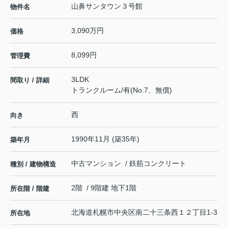
山鼻サンタウン３号館
物件名
3,090万円
価格
8,099円
管理費
3LDK
間取り / 詳細
トランクルーム/有(No.7、無償)
西
向き
1990年11月 (築35年)
築年月
中古マンション / 鉄筋コンクリート
種別 / 建物構造
2階 / 9階建 地下1階
所在階 / 階建
北海道
札幌市中央区
南二十三条西
１２丁目1-3
所在地