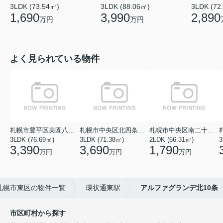
3LDK (73.54㎡)
3LDK (88.06㎡)
3LDK (72
1,690
3,990
2,890
万円
万円
よく見られている物件
札幌市豊平区美園八条１丁目
札幌市中央区北四条西１８丁目
札幌市中央区南二十七条西１１丁目
3LDK (76.69㎡)
3LDK (71.38㎡)
2LDK (66.31㎡)
3
3,390
3,690
1,790
万円
万円
万円
札幌市東区の物件一覧
環状通東駅
アルファグランデ北10条
市区町村から探す