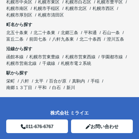
札幌市中央区
札幌市東区
札幌市白石区
札幌市豊平区
札幌市南区
札幌市手稲区
札幌市北区
札幌市西区
札幌市厚別区
札幌市清田区
町名から探す
北五十条東
北二十条東
北郷三条
平和通
石山一条
富丘二条
前田七条
八軒九条東
北二十条西
澄川五条
沿線から探す
函館本線
札幌市営東豊線
札幌市営東西線
学園都市線
札幌市営南北線
千歳線
札幌市電２系統
駅から探す
栄町
八軒
太平
百合が原
真駒内
手稲
南郷１３丁目
平和
白石
新川
株式会社 ミライエ
011-676-6767
お問い合わせ