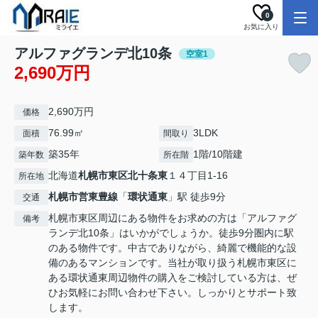
0
お気に入り
アルファグランデ北10条
空室1
2,690万円
2,690万円
価格
76.99㎡
3LDK
面積
間取り
築35年
1階/10階建
築年数
所在階
北海道
札幌市東区
北十条東
１４丁目1-16
所在地
札幌市営東豊線
「
環状通東
」駅 徒歩9分
交通
札幌市東区周辺にある物件をお求めの方は「アルファグ
備考
ランデ北10条」はいかがでしょうか。徒歩9分圏内に駅
のある物件です。中古でありながら、綺麗で機能的な設
備のあるマンションです。当社が取り扱う札幌市東区に
ある環状通東周辺物件の購入をご検討している方は、ぜ
ひお気軽にお問い合わせ下さい。しっかりとサポート致
します。