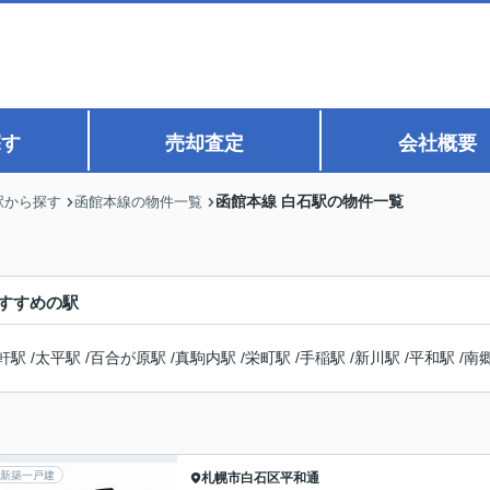
探す
売却査定
会社概要
函館本線 白石駅の物件一覧
駅から探す
函館本線の物件一覧
すすめの駅
軒駅
/
太平駅
/
百合が原駅
/
真駒内駅
/
栄町駅
/
手稲駅
/
新川駅
/
平和駅
/
南
新築一戸建
札幌市白石区
平和通