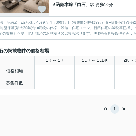
函館本線
「
白石
」駅 徒歩10分
契約済 □2号棟：4099万円→3999万円(募集開始時4299万円) ■短期保証点検(2年後)・長期保証点検(5年毎/最長30年)・シロアリ保証(5年
)付 ■建物の仕様・設備、住宅ローン、新築住宅の減税等把握しています。 ■「住宅ローン代行手数料」や「契約事務手数料」
での費用も不要、他社様とのお見積りの比較も承ります。 ■価格等直接条件交渉...
石の掲載物件の価格相場
1R ～ 1K
1DK ～ 1LDK
2K ～ 
-
-
-
価格相場
-
-
-
募集件数
1