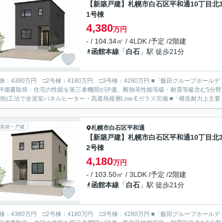
【新築戸建】札幌市白石区平和通10丁目北
1号棟
4,380
万円
- / 104.34㎡ / 4LDK /予定 /2階建
函館本線
「
白石
」駅 徒歩21分
380万円 □2号棟：4180万円 □3号棟：4280万円 ■「飯田グループホールディングス タクトホーム」の施工物件です。 ■設計・建設住宅
評価書取得：住宅の性能を第三者機関が評価、断熱等性能等級・耐震等級含む5分野7項目
断熱)工法で全居室パネルヒーター・高遮熱複層Low-Eガラス完備 ■「構造耐力上主要..
新築一戸建
札幌市白石区
平和通
【新築戸建】札幌市白石区平和通10丁目北
2号棟
4,180
万円
- / 103.50㎡ / 3LDK /予定 /2階建
函館本線
「
白石
」駅 徒歩21分
380万円 □2号棟：4180万円 □3号棟：4280万円 ■「飯田グループホールディングス タクトホーム」の施工物件です。 ■設計・建設住宅