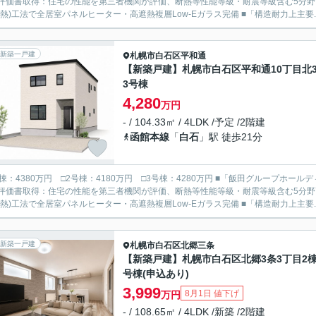
評価書取得：住宅の性能を第三者機関が評価、断熱等性能等級・耐震等級含む5分野7項目
断熱)工法で全居室パネルヒーター・高遮熱複層Low-Eガラス完備 ■「構造耐力上主要..
新築一戸建
札幌市白石区
平和通
【新築戸建】札幌市白石区平和通10丁目北
3号棟
4,280
万円
- / 104.33㎡ / 4LDK /予定 /2階建
函館本線
「
白石
」駅 徒歩21分
380万円 □2号棟：4180万円 □3号棟：4280万円 ■「飯田グループホールディングス タクトホーム」の施工物件です。 ■設計・建設住宅
評価書取得：住宅の性能を第三者機関が評価、断熱等性能等級・耐震等級含む5分野7項目
断熱)工法で全居室パネルヒーター・高遮熱複層Low-Eガラス完備 ■「構造耐力上主要..
新築一戸建
札幌市白石区
北郷三条
【新築戸建】札幌市白石区北郷3条3丁目2棟
号棟(申込あり)
3,999
8月1日 値下げ
万円
- / 108.65㎡ / 4LDK /新築 /2階建