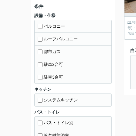
条件
設備・仕様
□1号棟：
バルコニー
毎)・地盤保証(最大20年
名目
ルーフバルコニー
白
都市ガス
駐車2台可
駐車3台可
キッチン
システムキッチン
バス・トイレ
バス・トイレ別
追焚機能浴室