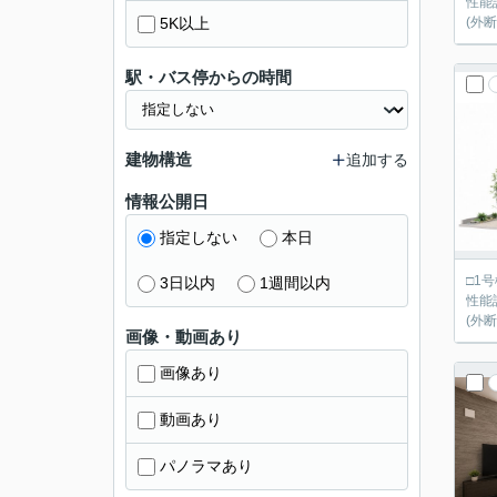
性能
5K以上
(外
駅・バス停からの時間
建物構造
追加する
情報公開日
指定しない
本日
□1号棟：4
3日以内
1週間以内
性能
(外
画像・動画あり
画像あり
動画あり
パノラマあり