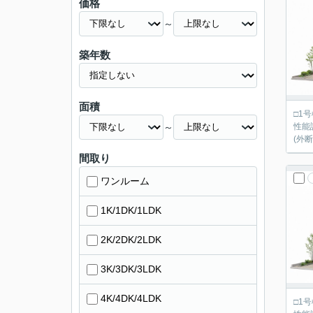
価格
～
築年数
面積
□1号棟：4
～
性能
(外
間取り
ワンルーム
1K/1DK/1LDK
2K/2DK/2LDK
3K/3DK/3LDK
4K/4DK/4LDK
□1号棟：4