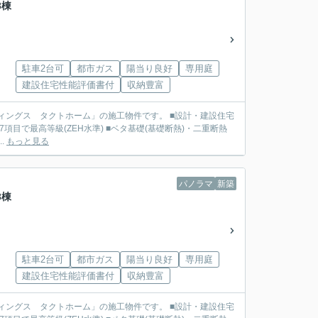
3棟
駐車2台可
都市ガス
陽当り良好
専用庭
建設住宅性能評価書付
収納豊富
で最高等級(ZEH水準) ■ベタ基礎(基礎断熱)・二重断熱
.
もっと見る
パノラマ
新築
3棟
駐車2台可
都市ガス
陽当り良好
専用庭
建設住宅性能評価書付
収納豊富