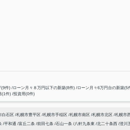
(9件)
ローン月々８万円以下の新築(8件)
ローン月々6万円台の新築(5件
(1件)
投資用(0件)
市白石区
札幌市豊平区
札幌市手稲区
札幌市南区
札幌市北区
札幌市
条
平和通
富丘二条
前田七条
石山一条
八軒九条東
北二十条西
澄川