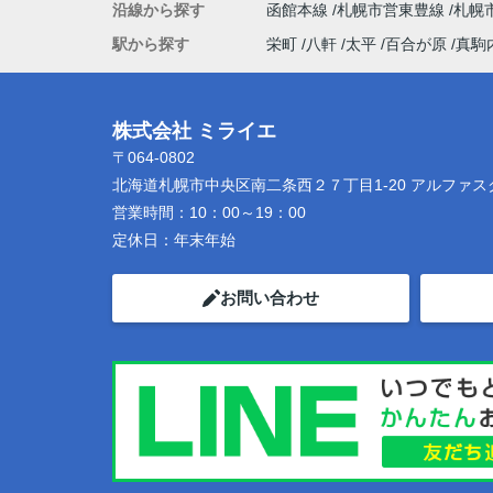
沿線から探す
函館本線
札幌市営東豊線
札幌
駅から探す
栄町
八軒
太平
百合が原
真駒
株式会社 ミライエ
〒064-0802
北海道札幌市中央区南二条西２７丁目1-20 アルファス
営業時間：
10：00～19：00
定休日：
年末年始
お問い合わせ