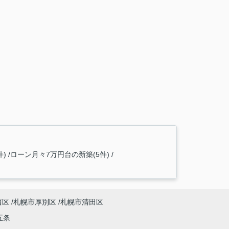
)
ローン月々7万円台の新築(5件)
西区
札幌市厚別区
札幌市清田区
五条