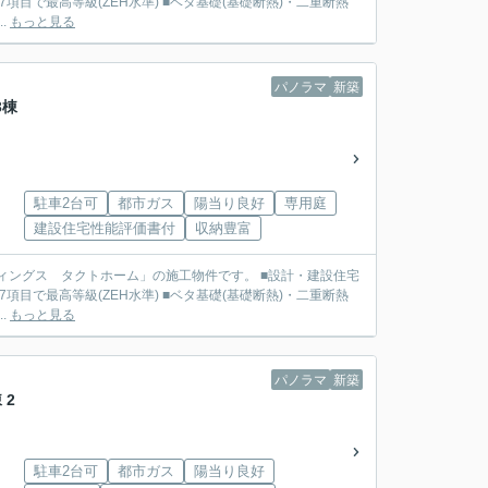
で最高等級(ZEH水準) ■ベタ基礎(基礎断熱)・二重断熱
.
もっと見る
パノラマ
新築
3棟
駐車2台可
都市ガス
陽当り良好
専用庭
建設住宅性能評価書付
収納豊富
で最高等級(ZEH水準) ■ベタ基礎(基礎断熱)・二重断熱
.
もっと見る
パノラマ
新築
 2
駐車2台可
都市ガス
陽当り良好