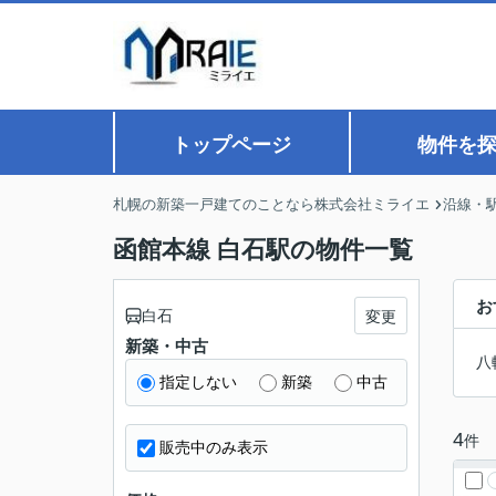
トップページ
物件を
札幌の新築一戸建てのことなら株式会社ミライエ
沿線・
函館本線 白石駅の物件一覧
お
白石
変更
新築・中古
八
指定しない
新築
中古
4
件
販売中のみ表示