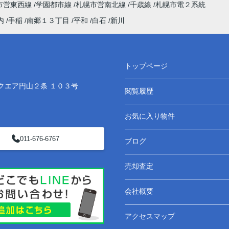
市営東西線
学園都市線
札幌市営南北線
千歳線
札幌市電２系統
内
手稲
南郷１３丁目
平和
白石
新川
トップページ
クエア円山２条 １０３号
閲覧履歴
お気に入り物件
011-676-6767
ブログ
売却査定
会社概要
アクセスマップ