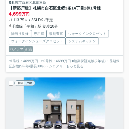
札幌市白石区北郷三条
【新築戸建】札幌市白石区北郷3条14丁目2棟
1号棟
4,699
万円
- / 113.75㎡ / 3SLDK /予定
千歳線「平和」駅 徒歩10分
陽当り良好
専用庭
収納豊富
ウォークインクロゼット
ウォークインシューズクロゼット
システムキッチン
パノラマ
新築
□1号棟：4699万円 □2号棟：4699万円 ■短期保証点検(2年後)・長期保
証点検(5年毎/最長30年)・シロアリ...
もっと見る
新築一戸建