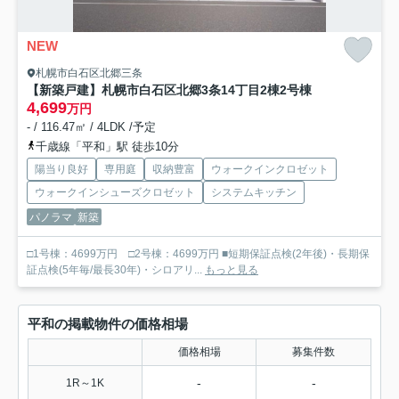
NEW
札幌市白石区北郷三条
【新築戸建】札幌市白石区北郷3条14丁目2棟
2号棟
4,699
万円
- / 116.47㎡ / 4LDK /予定
千歳線「平和」駅 徒歩10分
陽当り良好
専用庭
収納豊富
ウォークインクロゼット
ウォークインシューズクロゼット
システムキッチン
パノラマ
新築
□1号棟：4699万円 □2号棟：4699万円 ■短期保証点検(2年後)・長期保
証点検(5年毎/最長30年)・シロアリ...
もっと見る
平和の掲載物件の価格相場
価格相場
募集件数
-
-
1R～1K