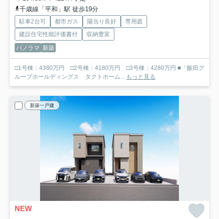
千歳線「平和」駅 徒歩19分
駐車2台可
都市ガス
陽当り良好
専用庭
建設住宅性能評価書付
収納豊富
パノラマ
新築
□1号棟：4380万円 □2号棟：4180万円 □3号棟：4280万円 ■「飯田グ
ループホールディングス タクトホーム...
もっと見る
新築一戸建
NEW