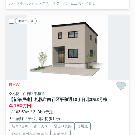
ループホールディングス タクトホーム...
もっと見る
新築一戸建
NEW
札幌市白石区平和通
【新築戸建】札幌市白石区平和通10丁目北3棟
2号棟
4,180
万円
- / 103.50㎡ / 3LDK /予定
千歳線「平和」駅 徒歩19分
駐車2台可
都市ガス
陽当り良好
専用庭
建設住宅性能評価書付
収納豊富