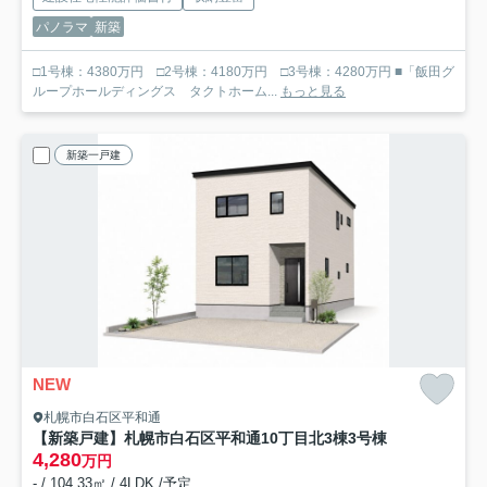
パノラマ
新築
□1号棟：4380万円 □2号棟：4180万円 □3号棟：4280万円 ■「飯田グ
ループホールディングス タクトホーム...
もっと見る
新築一戸建
NEW
札幌市白石区平和通
【新築戸建】札幌市白石区平和通10丁目北3棟
3号棟
4,280
万円
- / 104.33㎡ / 4LDK /予定