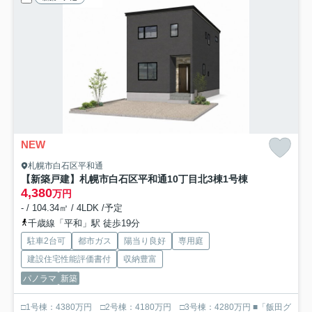
NEW
札幌市白石区平和通
【新築戸建】札幌市白石区平和通10丁目北3棟
1号棟
4,380
万円
- / 104.34㎡ / 4LDK /予定
千歳線「平和」駅 徒歩19分
駐車2台可
都市ガス
陽当り良好
専用庭
建設住宅性能評価書付
収納豊富
パノラマ
新築
□1号棟：4380万円 □2号棟：4180万円 □3号棟：4280万円 ■「飯田グ