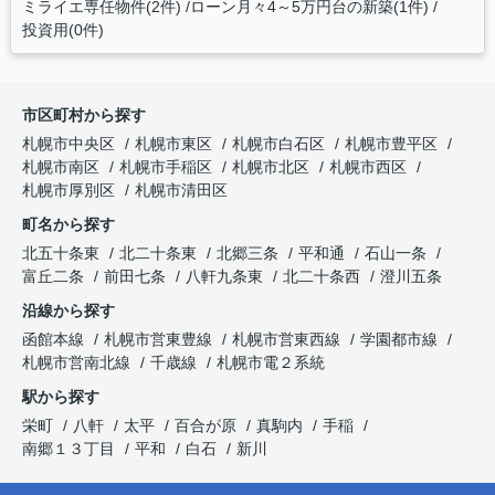
ミライエ専任物件(2件)
ローン月々4～5万円台の新築(1件)
投資用(0件)
市区町村から探す
札幌市中央区
札幌市東区
札幌市白石区
札幌市豊平区
札幌市南区
札幌市手稲区
札幌市北区
札幌市西区
札幌市厚別区
札幌市清田区
町名から探す
北五十条東
北二十条東
北郷三条
平和通
石山一条
富丘二条
前田七条
八軒九条東
北二十条西
澄川五条
沿線から探す
函館本線
札幌市営東豊線
札幌市営東西線
学園都市線
札幌市営南北線
千歳線
札幌市電２系統
駅から探す
栄町
八軒
太平
百合が原
真駒内
手稲
南郷１３丁目
平和
白石
新川