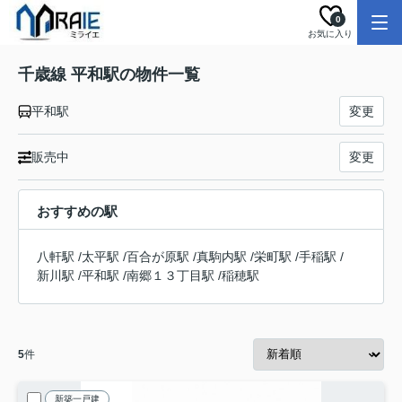
0
お気に入り
千歳線 平和駅の物件一覧
平和駅
変更
販売中
変更
おすすめの駅
八軒駅
/
太平駅
/
百合が原駅
/
真駒内駅
/
栄町駅
/
手稲駅
/
新川駅
/
平和駅
/
南郷１３丁目駅
/
稲穂駅
5
件
新築一戸建