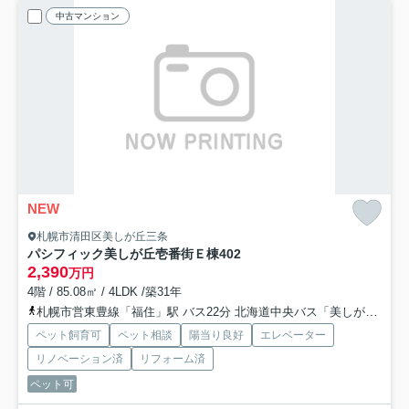
中古マンション
NEW
札幌市清田区美しが丘三条
パシフィック美しが丘壱番街Ｅ棟
402
2,390
万円
4階 / 85.08㎡ / 4LDK /築31年
札幌市営東豊線「福住」駅 バス22分 北海道中央バス「美しが丘３条６丁目」 停歩5分
ペット飼育可
ペット相談
陽当り良好
エレベーター
リノベーション済
リフォーム済
ペット可