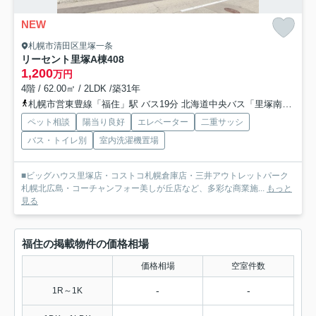
NEW
札幌市清田区里塚一条
リーセント里塚A棟
408
1,200
万円
4階 / 62.00㎡ / 2LDK /築31年
札幌市営東豊線「福住」駅 バス19分 北海道中央バス「里塚南」 停歩3分
ペット相談
陽当り良好
エレベーター
二重サッシ
バス・トイレ別
室内洗濯機置場
■ビッグハウス里塚店・コストコ札幌倉庫店・三井アウトレットパーク
札幌北広島・コーチャンフォー美しが丘店など、多彩な商業施...
もっと
見る
福住の掲載物件の価格相場
価格相場
空室件数
-
-
1R～1K