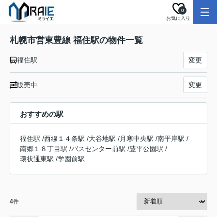
0
お気に入り
札幌市営東豊線 福住駅の物件一覧
福住駅
変更
販売中
変更
おすすめの駅
福住駅
/
西線１４条駅
/
大谷地駅
/
月寒中央駅
/
南平岸駅
/
南郷１８丁目駅
/
バスセンター前駅
/
豊平公園駅
/
環状通東駅
/
学園前駅
4
件