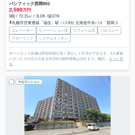
パシフィック西岡
902
2,590
万円
9階 / 70.15㎡ / 3LDK /築37年
札幌市営東豊線「福住」駅 バス9分 北海道中央バス「西岡３条３丁目」 停歩1分
エレベーター
リノベーション済
リフォーム済
バルコニー
フローリング
システムキッチン
オートロック設備は防犯性能が高く安心して生活ができます。4人家族
にぴったりの広さのある3LDKの物件情報は当社まで。幅広...
もっと見
る
中古マンション