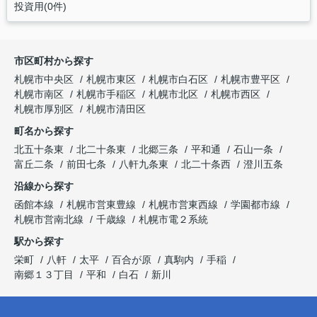
投資用(0件)
市区町村から探す
札幌市中央区
札幌市東区
札幌市白石区
札幌市豊平区
札幌市南区
札幌市手稲区
札幌市北区
札幌市西区
札幌市厚別区
札幌市清田区
町名から探す
北五十条東
北二十条東
北郷三条
平和通
石山一条
富丘二条
前田七条
八軒九条東
北二十条西
澄川五条
沿線から探す
函館本線
札幌市営東豊線
札幌市営東西線
学園都市線
札幌市営南北線
千歳線
札幌市電２系統
駅から探す
栄町
八軒
太平
百合が原
真駒内
手稲
南郷１３丁目
平和
白石
新川