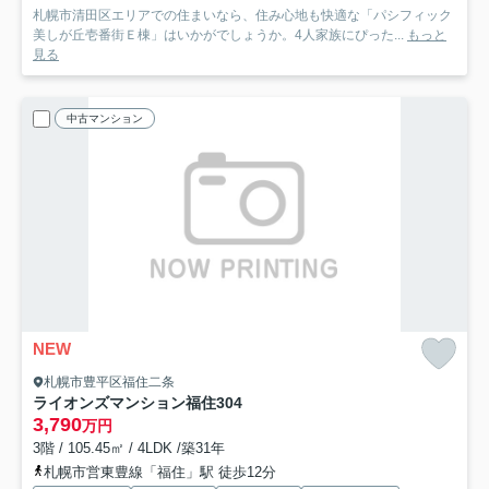
札幌市清田区エリアでの住まいなら、住み心地も快適な「パシフィック
美しが丘壱番街Ｅ棟」はいかがでしょうか。4人家族にぴった...
もっと
見る
中古マンション
NEW
札幌市豊平区福住二条
ライオンズマンション福住
304
3,790
万円
3階 / 105.45㎡ / 4LDK /築31年
札幌市営東豊線「福住」駅 徒歩12分