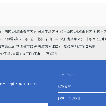
市白石区
札幌市豊平区
札幌市手稲区
札幌市南区
札幌市北区
札幌市
条
平和通
富丘二条
前田七条
石山一条
八軒九条東
北二十条西
澄川
市営東西線
学園都市線
札幌市営南北線
千歳線
札幌市電２系統
内
手稲
南郷１３丁目
平和
白石
新川
トップページ
クエア円山２条 １０３号
閲覧履歴
お気に入り物件