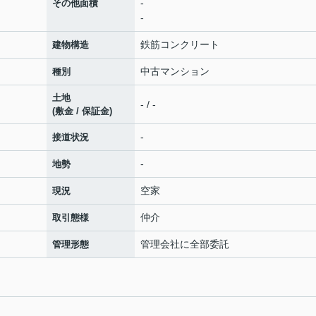
-
その他面積
-
鉄筋コンクリート
建物構造
中古マンション
種別
土地
- / -
(敷金 / 保証金)
-
接道状況
-
地勢
空家
現況
仲介
取引態様
管理会社に全部委託
管理形態