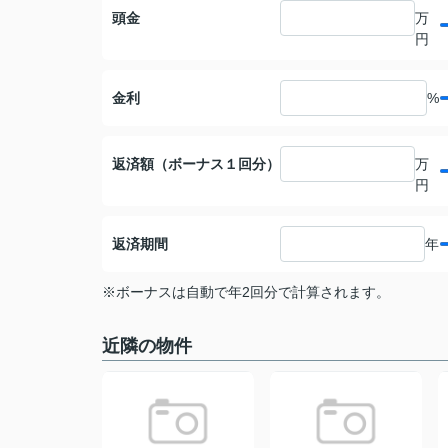
頭金
万
円
金利
%
返済額（ボーナス１回分）
万
円
返済期間
年
※ボーナスは自動で年2回分で計算されます。
近隣の物件