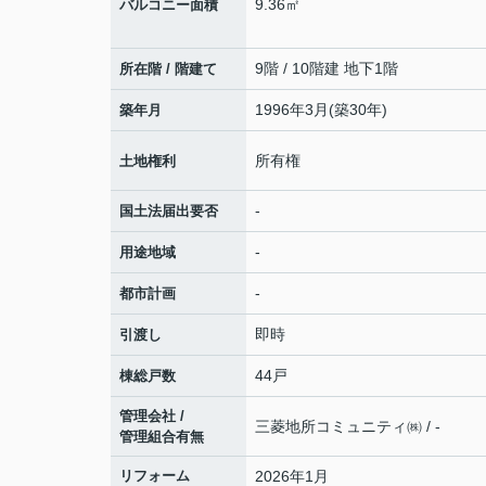
9.36㎡
バルコニー面積
9階 / 10階建 地下1階
所在階 / 階建て
1996年3月(築30年)
築年月
所有権
土地権利
-
国土法届出要否
-
用途地域
-
都市計画
即時
引渡し
44戸
棟総戸数
管理会社 /
三菱地所コミュニティ㈱ / -
管理組合有無
リフォーム
2026年1月