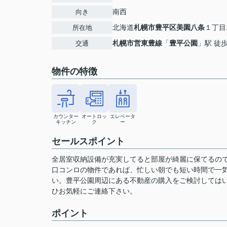
南西
向き
北海道
札幌市豊平区
美園八条
１丁目1
所在地
札幌市営東豊線
「
豊平公園
」駅 徒
交通
物件の特徴
カウンター
オートロッ
エレベータ
キッチン
ク
ー
セールスポイント
全居室収納設備が充実してると部屋が綺麗に保てるので
口コンロの物件であれば、忙しい朝でも短い時間で一
い。豊平公園周辺にある不動産の購入をご検討しては
ひお気軽にご連絡下さい。
ポイント