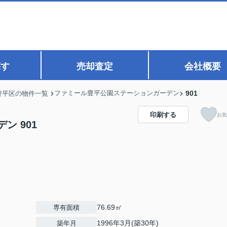
探す
売却査定
会社概要
ファミール豊平公園ステーションガーデン
901
豊平区の物件一覧
印刷する
お気
ン 901
76.69㎡
専有面積
1996年3月(築30年)
築年月