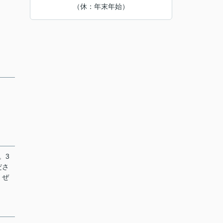
（休：年末年始）
。3
ださ
。ぜ