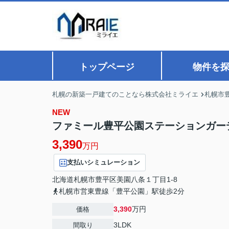
トップページ
物件を
札幌の新築一戸建てのことなら株式会社ミライエ
札幌市
NEW
ファミール豊平公園ステーションガーデ
3,390
万円
支払いシミュレーション
北海道
札幌市豊平区
美園八条
１丁目1-8
札幌市営東豊線「豊平公園」駅徒歩2分
3,390
万円
価格
3LDK
間取り