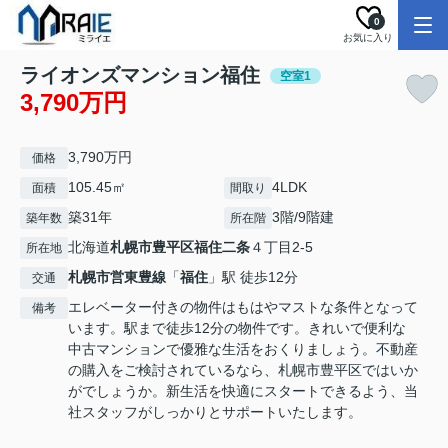
0
お気に入り
ライオンズマンション福住
空室1
3,790万円
3,790万円
価格
105.45㎡
4LDK
面積
間取り
築31年
3階/9階建
築年数
所在階
北海道
札幌市豊平区
福住二条
４丁目2-5
所在地
札幌市営東豊線
「
福住
」駅 徒歩12分
交通
エレベーター付きの物件はもはやマストな条件となって
備考
います。駅まで徒歩12分の物件です。きれいで便利な
中古マンションで優雅な生活をおくりましょう。不動産
の購入をご検討されているなら、札幌市豊平区ではいか
がでしょうか。新生活を快適にスタートできるよう、当
社スタッフがしっかりとサポートいたします。