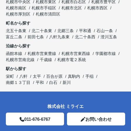
札幌市中央区
札幌市東区
札幌市白石区
札幌市豊平区
札幌市南区
札幌市手稲区
札幌市北区
札幌市西区
札幌市厚別区
札幌市清田区
町名から探す
北五十条東
北二十条東
北郷三条
平和通
石山一条
富丘二条
前田七条
八軒九条東
北二十条西
澄川五条
沿線から探す
函館本線
札幌市営東豊線
札幌市営東西線
学園都市線
札幌市営南北線
千歳線
札幌市電２系統
駅から探す
栄町
八軒
太平
百合が原
真駒内
手稲
南郷１３丁目
平和
白石
新川
株式会社 ミライエ
011-676-6767
お問い合わせ