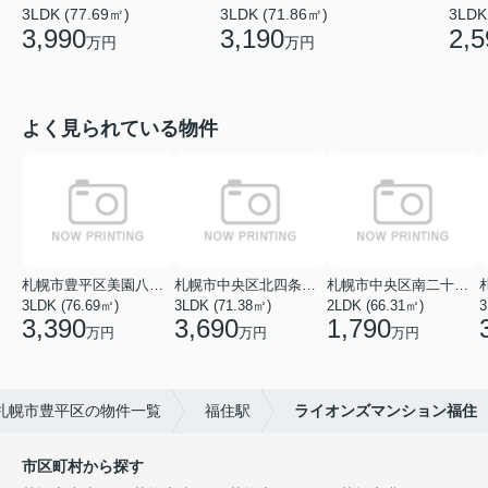
3LDK (77.69㎡)
3LDK (71.86㎡)
3LDK
3,990
3,190
2,5
万円
万円
よく見られている物件
札幌市豊平区美園八条１丁目
札幌市中央区北四条西１８丁目
札幌市中央区南二十七条西１１丁目
3LDK (76.69㎡)
3LDK (71.38㎡)
2LDK (66.31㎡)
3
3,390
3,690
1,790
万円
万円
万円
札幌市豊平区の物件一覧
福住駅
ライオンズマンション福住
市区町村から探す