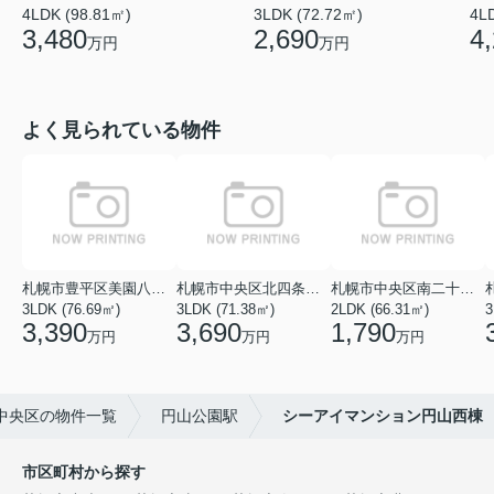
4LDK (98.81㎡)
3LDK (72.72㎡)
4L
3,480
2,690
4
万円
万円
よく見られている物件
札幌市豊平区美園八条１丁目
札幌市中央区北四条西１８丁目
札幌市中央区南二十七条西１１丁目
3LDK (76.69㎡)
3LDK (71.38㎡)
2LDK (66.31㎡)
3
3,390
3,690
1,790
万円
万円
万円
中央区の物件一覧
円山公園駅
シーアイマンション円山西棟
市区町村から探す