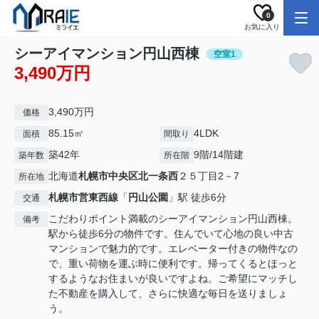
0
お気に入り
シーアイマンション円山西棟
空室1
3,490万円
3,490万円
価格
85.15㎡
4LDK
面積
間取り
築42年
9階/14階建
築年数
所在階
北海道
札幌市中央区
北一条西
２５丁目2－7
所在地
札幌市営東西線
「
円山公園
」駅 徒歩6分
交通
こだわりポイント満載のシーアイマンション円山西棟。
備考
駅から徒歩6分の物件です。住んでいて心地の良い中古
マンションで魅力的です。エレベーター付きの物件なの
で、重い荷物を運ぶ時に便利です。帰ってくるとほっと
するようなお住まいが良いですよね。ご希望にマッチし
た不動産を購入して、さらに快適な毎日を送りましょ
う。