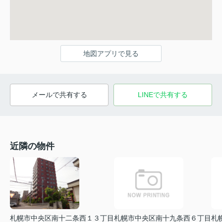
地図アプリで見る
メールで共有する
LINEで共有する
近隣の物件
札幌市中央区南十二条西１３丁目
札幌市中央区南十九条西６丁目
札