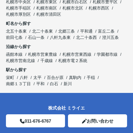
札幌市中央区
札幌市東区
札幌市白石区
札幌市豊平区
札幌市手稲区
札幌市南区
札幌市北区
札幌市西区
札幌市厚別区
札幌市清田区
町名から探す
北五十条東
北二十条東
北郷三条
平和通
富丘二条
前田七条
石山一条
八軒九条東
北二十条西
澄川五条
沿線から探す
函館本線
札幌市営東豊線
札幌市営東西線
学園都市線
札幌市営南北線
千歳線
札幌市電２系統
駅から探す
栄町
八軒
太平
百合が原
真駒内
手稲
南郷１３丁目
平和
白石
新川
株式会社 ミライエ
011-676-6767
お問い合わせ