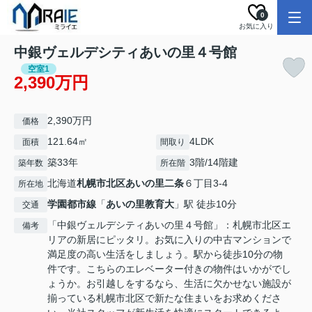
0
お気に入り
中銀ヴェルデシティあいの里４号館
空室1
2,390万円
2,390万円
価格
121.64㎡
4LDK
面積
間取り
築33年
3階/14階建
築年数
所在階
北海道
札幌市北区
あいの里二条
６丁目3-4
所在地
学園都市線
「
あいの里教育大
」駅 徒歩10分
交通
「中銀ヴェルデシティあいの里４号館」：札幌市北区エ
備考
リアの新居にピッタリ。お気に入りの中古マンションで
満足度の高い生活をしましょう。駅から徒歩10分の物
件です。こちらのエレベーター付きの物件はいかがでし
ょうか。お引越しをするなら、生活に欠かせない施設が
揃っている札幌市北区で新たな住まいをお求めくださ