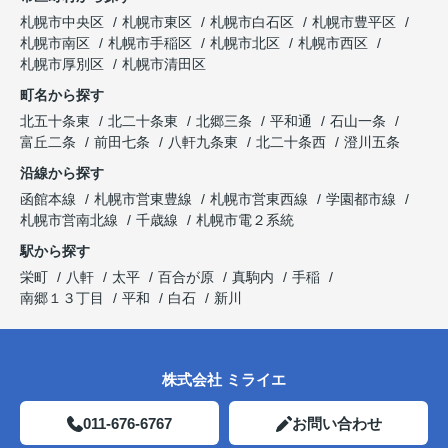
札幌市中央区
札幌市東区
札幌市白石区
札幌市豊平区
札幌市南区
札幌市手稲区
札幌市北区
札幌市西区
札幌市厚別区
札幌市清田区
町名から探す
北五十条東
北二十条東
北郷三条
平和通
石山一条
富丘二条
前田七条
八軒九条東
北二十条西
澄川五条
沿線から探す
函館本線
札幌市営東豊線
札幌市営東西線
学園都市線
札幌市営南北線
千歳線
札幌市電２系統
駅から探す
栄町
八軒
太平
百合が原
真駒内
手稲
南郷１３丁目
平和
白石
新川
株式会社 ミライエ
011-676-6767
お問い合わせ