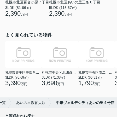
札幌市北区百合が原７丁目
札幌市北区あいの里三条６丁目
3LDK (81.66㎡)
5LDK (115.67㎡)
2,390
2,390
万円
万円
よく見られている物件
札幌市豊平区美園八条１丁目
札幌市中央区北四条西１８丁目
札幌市中央区南二十七条西１１丁目
3LDK (76.69㎡)
3LDK (71.38㎡)
2LDK (66.31㎡)
3
3,390
3,690
1,790
万円
万円
万円
一覧
あいの里教育大駅
中銀ヴェルデシティあいの里４号館
市区町村から探す