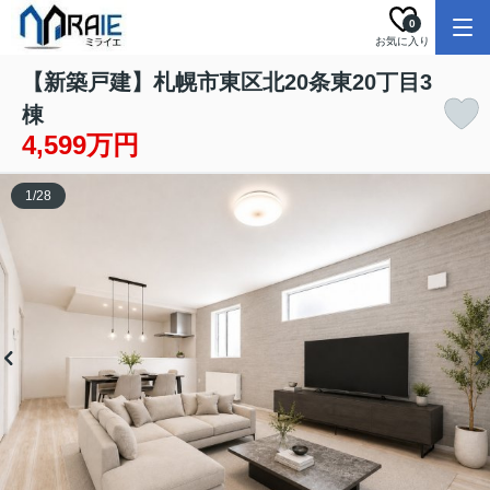
0
お気に入り
【新築戸建】札幌市東区北20条東20丁目3
棟
4,599万円
1
/
28