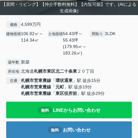
【居間・リビング】【仲介手数料無料】【内覧可能】です。(AIによる
生成画像)
4,599万円
価格
106.82㎡～
54.43坪～
3LDK
建物面積
土地面積
間取り
114.34㎡
55.43坪
(179.95㎡～
183.26㎡)
新築
築年数
北海道
札幌市東区
北二十条東
２０丁目
所在地
札幌市営東豊線
「
環状通東
」駅 徒歩15分
交通
札幌市営東豊線
「
元町
」駅 徒歩19分
札幌市営東豊線
「
東区役所前
」駅 徒歩29分
LINEからお問い合わせ
無料
お問い合わせ
無料