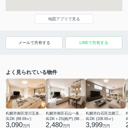
地図アプリで見る
メールで共有する
LINEで共有する
よく見られている物件
札幌市南区澄川五条１２丁目
札幌市南区石山一条１丁目
札幌市白石区北郷三条３丁目
3LDK (88.69㎡)
4LDK＋2S(納戸) (98.81㎡)
4LDK (108.65㎡)
3,090
2,480
3,999
万円
万円
万円