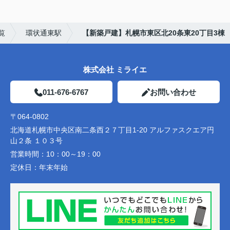
覧
環状通東駅
【新築戸建】札幌市東区北20条東20丁目3棟
株式会社 ミライエ
011-676-6767
お問い合わせ
〒064-0802
北海道札幌市中央区南二条西２７丁目1-20 アルファスクエア円
山２条 １０３号
営業時間：
10：00～19：00
定休日：
年末年始