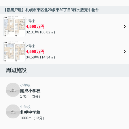
【新築戸建】札幌市東区北20条東20丁目3棟の販売中物件
1号棟
4,599万円
32.31坪(106.82㎡)
2号棟
4,599万円
34.58坪(114.34㎡)
周辺施設
小学校
開成小学校
170ｍ（3分）
中学校
札幌中学校
1000ｍ（13分）