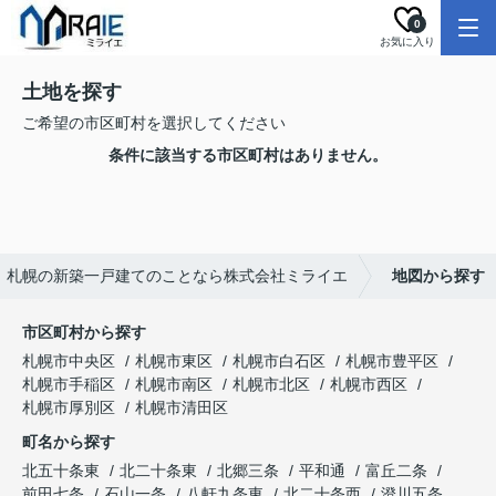
0
お気に入り
土地を探す
ご希望の市区町村を選択してください
条件に該当する市区町村はありません。
札幌の新築一戸建てのことなら株式会社ミライエ
地図から探す
市区町村から探す
札幌市中央区
札幌市東区
札幌市白石区
札幌市豊平区
札幌市手稲区
札幌市南区
札幌市北区
札幌市西区
札幌市厚別区
札幌市清田区
町名から探す
北五十条東
北二十条東
北郷三条
平和通
富丘二条
前田七条
石山一条
八軒九条東
北二十条西
澄川五条