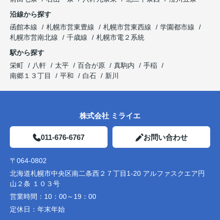
沿線から探す
函館本線
札幌市営東豊線
札幌市営東西線
学園都市線
札幌市営南北線
千歳線
札幌市電２系統
駅から探す
栄町
八軒
太平
百合が原
真駒内
手稲
南郷１３丁目
平和
白石
新川
株式会社 ミライエ
011-676-6767
お問い合わせ
〒064-0802
北海道札幌市中央区南二条西２７丁目1-20 アルファスクエア円
山２条 １０３号
営業時間：
10：00～19：00
定休日：
年末年始