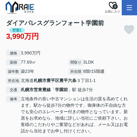
0
お気に入り
ダイアパレスグランフォート学園前
空室1
3,990万円
3,990万円
価格
77.69㎡
3LDK
面積
間取り
築23年
8階/15階建
築年数
所在階
北海道
札幌市豊平区
豊平六条
３丁目1-1
所在地
札幌市営東豊線
「
学園前
」駅 徒歩7分
交通
立地条件の良い中古マンションは生活の質を高めてくれ
備考
ます。駅から徒歩7分の物件です。御身体の不自由な方
でも安心のエレベーター付きの物件となっています。新
居をお求めなら、地域に詳しい当社にご依頼下さい。お
客様のこだわりやご要望などがあれば、メール又はお電
話から当社までお申し付けください。