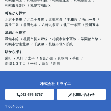
札幌市南区
札幌市手稲区
札幌市北区
札幌市西区
札幌市厚別区
札幌市清田区
町名から探す
北五十条東
北二十条東
北郷三条
平和通
石山一条
富丘二条
前田七条
八軒九条東
北二十条西
澄川五条
沿線から探す
函館本線
札幌市営東豊線
札幌市営東西線
学園都市線
札幌市営南北線
千歳線
札幌市電２系統
駅から探す
栄町
八軒
太平
百合が原
真駒内
手稲
南郷１３丁目
平和
白石
新川
株式会社 ミライエ
011-676-6767
お問い合わせ
〒064-0802