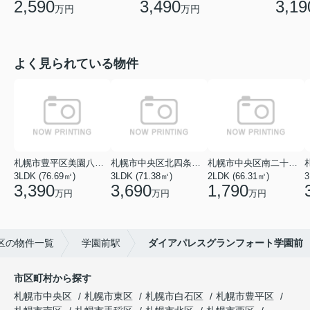
2,590
3,490
3,19
万円
万円
よく見られている物件
札幌市豊平区美園八条１丁目
札幌市中央区北四条西１８丁目
札幌市中央区南二十七条西１１丁目
3LDK (76.69㎡)
3LDK (71.38㎡)
2LDK (66.31㎡)
3
3,390
3,690
1,790
万円
万円
万円
区の物件一覧
学園前駅
ダイアパレスグランフォート学園前
市区町村から探す
札幌市中央区
札幌市東区
札幌市白石区
札幌市豊平区