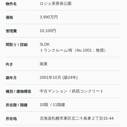
ロジェ美香保公園
物件名
3,990万円
価格
10,100円
管理費
3LDK
間取り / 詳細
トランクルーム/有（No.1001：無償）
南東
向き
2001年10月 (築24年)
築年月
中古マンション / 鉄筋コンクリート
種別 / 建物構造
10階 / 11階建
所在階 / 階建
北海道
札幌市東区
北二十条東
２丁目15-44
所在地