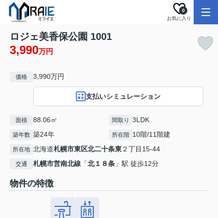
0
お気に入り
ロジェ美香保公園 1001
3,990
万円
3,990万円
価格
支払いシミュレーション
88.06㎡
3LDK
面積
間取り
築24年
10階/11階建
築年数
所在階
北海道
札幌市東区
北二十条東
２丁目15-44
所在地
札幌市営南北線
「
北１８条
」駅 徒歩12分
交通
物件の特徴