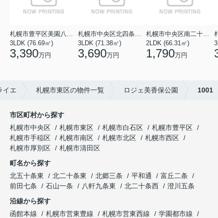
札幌市豊平区美園八条１丁目
札幌市中央区北四条西１８丁目
札幌市中央区南二十七条西１１丁目
3LDK (76.69㎡)
3LDK (71.38㎡)
2LDK (66.31㎡)
3
3,390
3,690
1,790
万円
万円
万円
ライエ
札幌市東区の物件一覧
ロジェ美香保公園
1001
市区町村から探す
札幌市中央区
札幌市東区
札幌市白石区
札幌市豊平区
札幌市手稲区
札幌市南区
札幌市北区
札幌市西区
札幌市厚別区
札幌市清田区
町名から探す
北五十条東
北二十条東
北郷三条
平和通
富丘二条
前田七条
石山一条
八軒九条東
北二十条西
澄川五条
沿線から探す
函館本線
札幌市営東豊線
札幌市営東西線
学園都市線