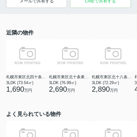
メールで共有する
LINEで共有する
近隣の物件
札幌市東区北四十条東６丁目
札幌市東区北十条東１４丁目
札幌市東区北十八条東２０丁目
3LDK (73.54㎡)
3LDK (76.99㎡)
3LDK (72.29㎡)
3
1,690
2,690
2,890
万円
万円
万円
よく見られている物件