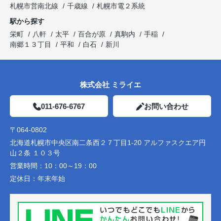
札幌市営南北線
千歳線
札幌市電２系統
駅から探す
栄町
八軒
太平
百合が原
真駒内
手稲
南郷１３丁目
平和
白石
新川
株式会社 ミライエ
011-676-6767
お問い合わせ
〒064-0802
北海道札幌市中央区南二条西２７丁目1-20 アルファスクエア円
山２条 １０３号
営業時間：
10：00～19：00
定休日：
年末年始