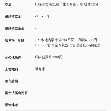
札幌市営南北線
「
北１８条
」駅 徒歩12分
交通
21,570円
修繕積立金
-
修繕積立基金
- / 敷地内駐車場/有(平面：月額4,500円～
駐車場 / 月額
10,000円) ※空き状況は管理会社へ要確認
町内会費月:200円
その他条件
所有権
土地権利
-
都市計画
-
国土法届出要否
-
用途地域