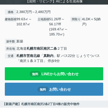
【居間・リビング】AIによる生成画像
2,380万円～2,480万円
価格
99.63㎡～
51.26坪～
4LDK＋S(納
建物面積
土地面積
間取り
102.87㎡
56.17坪
戸)
(169.47㎡～
185.70㎡)
新築
築年数
北海道
札幌市南区
南沢二条
２丁目
所在地
札幌市営南北線
「
真駒内
」駅 バス22分 じょうてつバス
交通
「南沢１条３丁目」 停歩9分
LINEからお問い合わせ
無料
お問い合わせ
無料
【新築戸建】札幌市南区南沢2条2丁目4棟の販売中物件