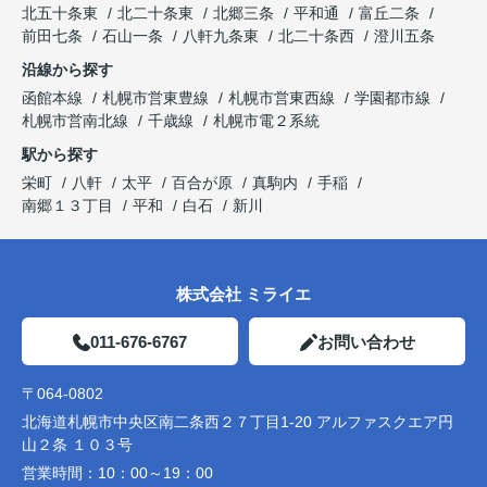
北五十条東
北二十条東
北郷三条
平和通
富丘二条
前田七条
石山一条
八軒九条東
北二十条西
澄川五条
沿線から探す
函館本線
札幌市営東豊線
札幌市営東西線
学園都市線
札幌市営南北線
千歳線
札幌市電２系統
駅から探す
栄町
八軒
太平
百合が原
真駒内
手稲
南郷１３丁目
平和
白石
新川
株式会社 ミライエ
011-676-6767
お問い合わせ
〒064-0802
北海道札幌市中央区南二条西２７丁目1-20 アルファスクエア円
山２条 １０３号
営業時間：
10：00～19：00