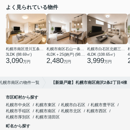
よく見られている物件
札幌市南区澄川五条１２丁目
札幌市南区石山一条１丁目
札幌市白石区北郷三条３丁目
3LDK (88.69㎡)
4LDK＋2S(納戸) (98.81㎡)
4LDK (108.65㎡)
3,090
2,480
3,999
万円
万円
万円
札幌市南区の物件一覧
【新築戸建】札幌市南区南沢2条2丁目4棟
市区町村から探す
札幌市中央区
札幌市東区
札幌市白石区
札幌市豊平区
札幌市手稲区
札幌市南区
札幌市北区
札幌市西区
札幌市厚別区
札幌市清田区
町名から探す