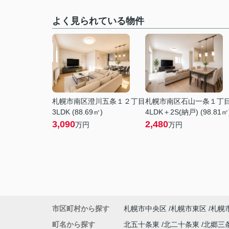
よく見られている物件
札幌市南区澄川五条１２丁目
札幌市南区石山一条１丁
3LDK (88.69㎡)
4LDK＋2S(納戸) (98.81㎡
3,090
2,480
万円
万円
市区町村から探す
札幌市中央区
札幌市東区
札幌
町名から探す
北五十条東
北二十条東
北郷三