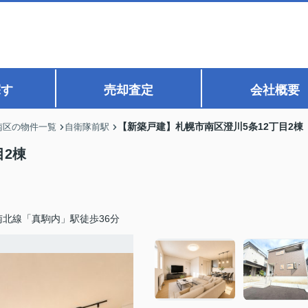
探す
売却査定
会社概要
【新築戸建】札幌市南区澄川5条12丁目2棟
南区の物件一覧
自衛隊前駅
目2棟
南北線「真駒内」駅徒歩36分