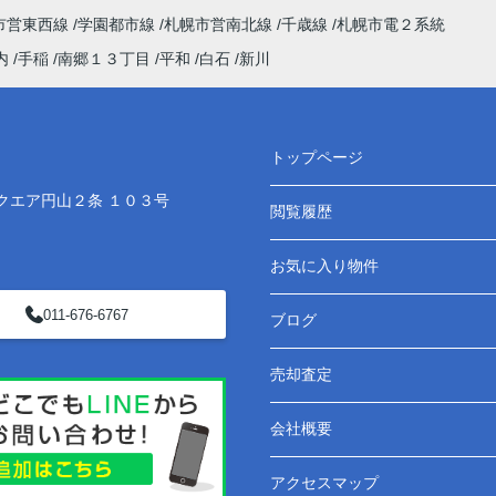
市営東西線
学園都市線
札幌市営南北線
千歳線
札幌市電２系統
内
手稲
南郷１３丁目
平和
白石
新川
トップページ
クエア円山２条 １０３号
閲覧履歴
お気に入り物件
011-676-6767
ブログ
売却査定
会社概要
アクセスマップ