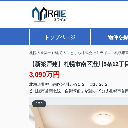
トップページ
物件を
札幌の新築一戸建てのことなら株式会社ミライエ
札幌市
【新築戸建】札幌市南区澄川5条12丁
3,090万円
北海道
札幌市南区
澄川五条
１２丁目15-26-2
札幌市営南北線「自衛隊前」駅徒歩19分
札幌市営
1
/
29