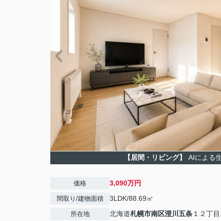
【居間・リビング】
AIによる
3,090万円
価格
3LDK/88.69㎡
間取り/建物面積
北海道
札幌市南区
澄川五条
１２丁目15
所在地