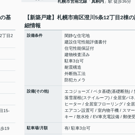
札幌市営南北線
「
真駒内
」駅 徒歩36分
棟の基
【新築戸建】札幌市南区澄川5条12丁目2棟の
細情報
2丁目2
設備条件
閑静な住宅地
建設住宅性能評価書付
住宅性能保証付
建物検査済み
駐車3台可
耐震構造
外断熱工法
防犯カメラ
設備(その他)
エコジョーズ / ベタ基礎(基礎断熱) / 
落雪屋根(ステイルーフ) / 全居室パ
ヒーター / 全居室フローリング / 全
エアコン設置可 / 室内物干機 / スマ
15-
キー / 散水栓 / EV車充電設備 / 郵便
駐車場/月額
有/ 駐車3台可
歩19