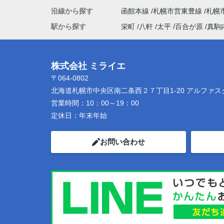
沿線から探す
函館本線
札幌市営東豊線
札幌
駅から探す
栄町
八軒
太平
百合が原
真駒
株式会社 ミライエ
〒064-0802
北海道札幌市中央区南二条西２７丁目1-20 アルファス
営業時間：
10：00～19：00
定休日：
年末年始
お問い合わせ