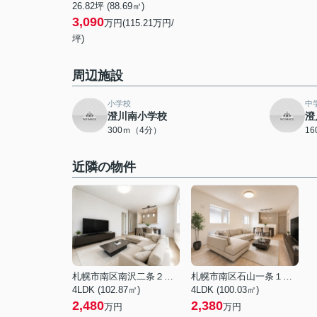
26.82坪 (88.69㎡)
3,090
万円(115.21万円/
坪)
周辺施設
小学校
中
澄川南小学校
澄
300ｍ（4分）
1
近隣の物件
札幌市南区南沢二条２丁目
札幌市南区石山一条１丁目
4LDK (102.87㎡)
4LDK (100.03㎡)
2,480
2,380
万円
万円