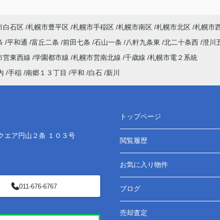
市白石区
札幌市豊平区
札幌市手稲区
札幌市南区
札幌市北区
札幌市
条
平和通
富丘二条
前田七条
石山一条
八軒九条東
北二十条西
澄川
市営東西線
学園都市線
札幌市営南北線
千歳線
札幌市電２系統
内
手稲
南郷１３丁目
平和
白石
新川
トップページ
クエア円山２条 １０３号
閲覧履歴
お気に入り物件
011-676-6767
ブログ
売却査定