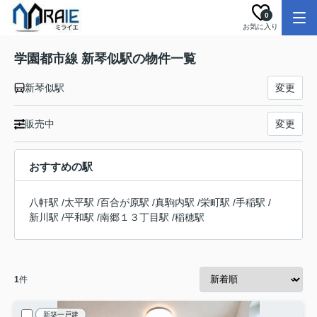
0
お気に入り
学園都市線 新琴似駅の物件一覧
新琴似駅
変更
販売中
変更
おすすめの駅
八軒駅
/
太平駅
/
百合が原駅
/
真駒内駅
/
栄町駅
/
手稲駅
/
新川駅
/
平和駅
/
南郷１３丁目駅
/
稲穂駅
1
件
新築一戸建