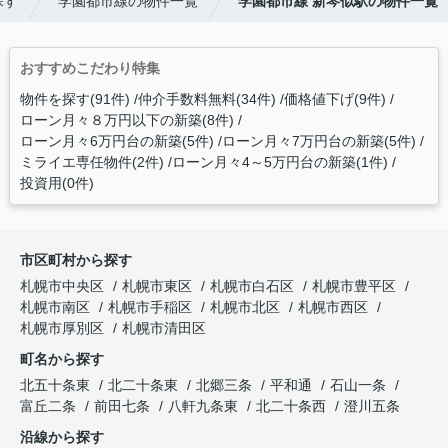
探す
学園都市線の物件一覧
学園都市線 新琴似駅の物件一覧
おすすめこだわり特集
物件を探す(91件)
仲介手数料無料(34件)
価格値下げ(9件)
ローン月々８万円以下の新築(8件)
ローン月々6万円台の新築(5件)
ローン月々7万円台の新築(5件)
ミライエ専任物件(2件)
ローン月々4～5万円台の新築(1件)
投資用(0件)
市区町村から探す
札幌市中央区
札幌市東区
札幌市白石区
札幌市豊平区
札幌市南区
札幌市手稲区
札幌市北区
札幌市西区
札幌市厚別区
札幌市清田区
町名から探す
北五十条東
北二十条東
北郷三条
平和通
石山一条
富丘二条
前田七条
八軒九条東
北二十条西
澄川五条
沿線から探す