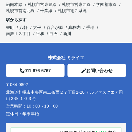
函館本線
札幌市営東豊線
札幌市営東西線
学園都市線
札幌市営南北線
千歳線
札幌市電２系統
駅から探す
栄町
八軒
太平
百合が原
真駒内
手稲
南郷１３丁目
平和
白石
新川
株式会社 ミライエ
011-676-6767
お問い合わせ
〒064-0802
北海道札幌市中央区南二条西２７丁目1-20 アルファスクエア円
山２条 １０３号
営業時間：
10：00～19：00
定休日：
年末年始