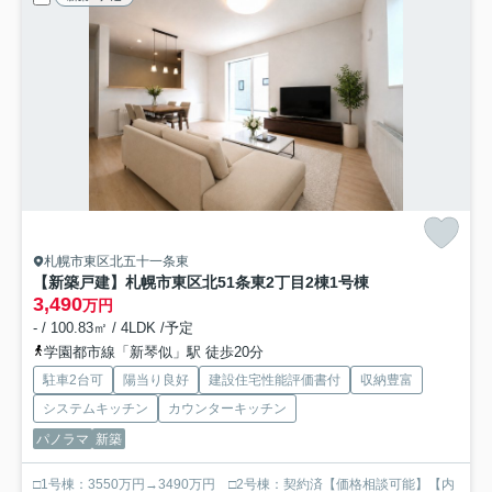
札幌市東区北五十一条東
【新築戸建】札幌市東区北51条東2丁目2棟
1号棟
3,490
万円
- / 100.83㎡ / 4LDK /予定
学園都市線「新琴似」駅 徒歩20分
駐車2台可
陽当り良好
建設住宅性能評価書付
収納豊富
システムキッチン
カウンターキッチン
パノラマ
新築
□1号棟：3550万円→3490万円 □2号棟：契約済【価格相談可能】【内